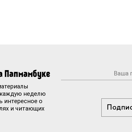
на Папмамбуке
материалы
 каждую неделю
ь интересное о
Подпи
елях и читающих