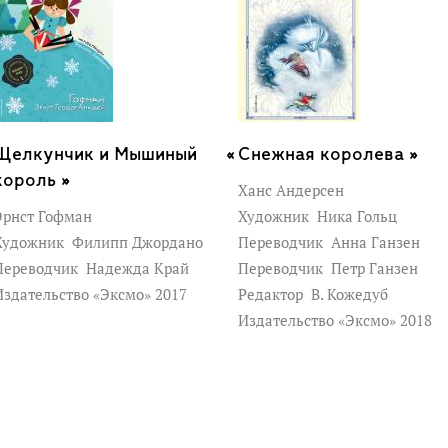
Щелкунчик и Мышиный
Снежная королева »
король »
Ханс Андерсен
Эрнст Гофман
Художник
Ника Гольц
Художник
Филипп Джордано
Переводчик
Анна Ганзен
Переводчик
Надежда Край
Переводчик
Петр Ганзен
Издательство «Эксмо» 2017
Редактор
В. Кожедуб
Издательство «Эксмо» 2018