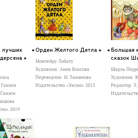
а лучших
Орден Желтого Дятла »
Большая 
ндерсена »
сказок Ш
Монтейру Лобату
Художник
Анна Власова
Шарль Перр
ольц
Переводчик
И. Тынянова
Художник
Ю
 Ганзен
Издательство «Эксмо» 2013
Редактор
Л.
 Ганзен
Издательств
рашова
смо» 2019