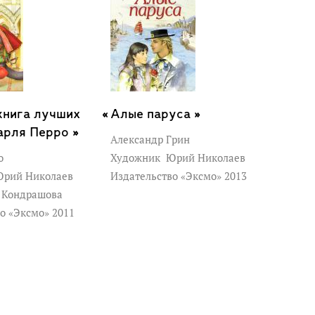
книга лучших
Алые паруса »
арля Перро »
Александр Грин
о
Художник
Юрий Николаев
рий Николаев
Издательство «Эксмо» 2013
 Кондрашова
о «Эксмо» 2011