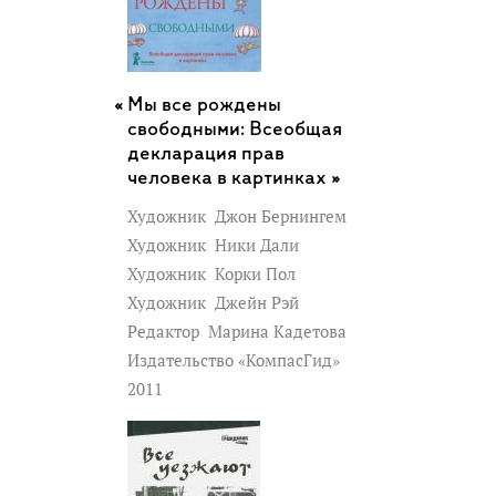
исследованиях Мартин изучает
биографии, опрашивает очевидцев,
рассматривая предмет со всех сторон.
Мы все рождены
Книга "Джихад: террористами не
свободными: Всеобщая
рождаются" основана на беседах с
декларация прав
людьми, которые либо лично знали
человека в картинках »
одного из героев, либо серьезно
Художник
Джон Бернингем
изучали их случаи.
Художник
Ники Дали
Художник
Корки Пол
Художник
Джейн Рэй
Редактор
Марина Кадетова
Издательство «КомпасГид»
2011