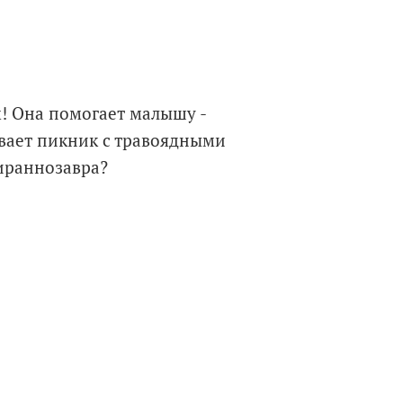
м! Она помогает малышу -
ивает пикник с травоядными
ираннозавра?