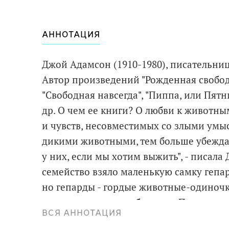
АННОТАЦИЯ
Джой Адамсон (1910-1980), писательни
Автор произведений "Рожденная свобод
"Свободная навсегда", "Пиппа, или Пятн
др. О чем ее книги? О любви к животным
и чувств, несовместимых со злыми умыс
дикими животными, тем больше убежда
у них, если мы хотим выжить", - писал
семейство взяло маленькую самку гепар
но гепарды - гордые животные-одиноч
огромных ареалах обитания. Подросшая
ВСЯ АННОТАЦИЯ
спасет ее, кто вернет ей свободу? Неу