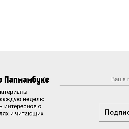
на Папмамбуке
материалы
 каждую неделю
ь интересное о
Подпи
елях и читающих