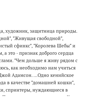
ца, художник, защитница природы.
ной", "Живущая свободной",
истый сфинкс", "Королева Шебы" и
, а это - признак доброго сердца
лами. "Чем дольше я живу рядом с
юсь, как необходимо нам учиться
а Джой Адамсон. …Одно кенийское
да в качестве "домашней кошки",
ки, спринтеры, нуждающиеся в
 Пиппа не выживет в неволе. Кто
томимая Джой Адамсон берет на