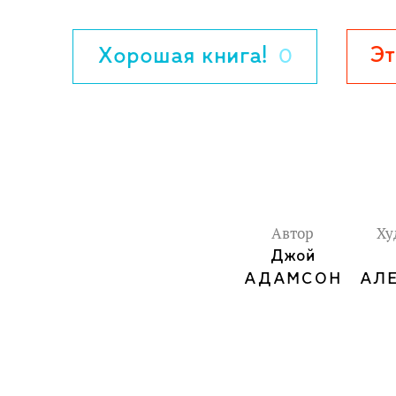
себя непомерную ответственность. Смо
вернуться к естественной жизни в прир
Эт
Хорошая книга!
0
Автор
Ху
Джой
АДАМСОН
АЛ