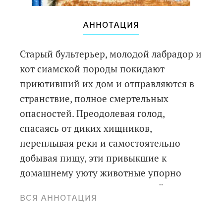
АННОТАЦИЯ
Старый бультерьер, молодой лабрадор и
кот сиамской породы покидают
приютивший их дом и отправляются в
странствие, полное смертельных
опасностей. Преодолевая голод,
спасаясь от диких хищников,
переплывая реки и самостоятельно
добывая пищу, эти привыкшие к
домашнему уюту животные упорно
идут через глухие и малонаселённые
ВСЯ АННОТАЦИЯ
территории Канады к цели, о которой
знают только они. Четвероногие друзья