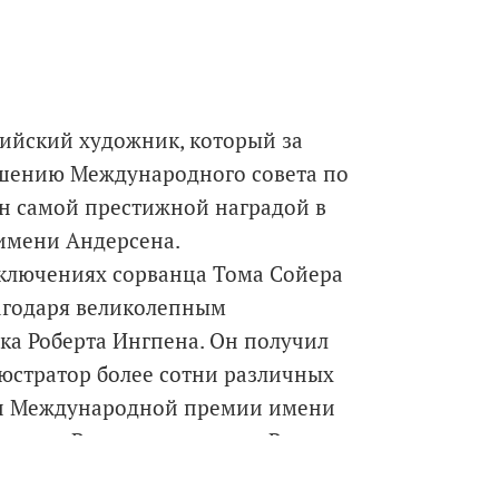
лийский художник, который за
шению Международного совета по
ен самой престижной наградой в
 имени Андерсена.
иключениях сорванца Тома Сойера
агодаря великолепным
а Роберта Ингпена. Он получил
люстратор более сотни различных
тоен Международной премии имени
ратуру. В последнее время Р.
едения классической литературы,