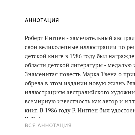
АННОТАЦИЯ
Роберт Ингпен - замечательный австра
свои великолепные иллюстрации по ре
детской книге в 1986 году был награжд
области детской литературы - медалью
Знаменитая повесть Марка Твена о пр
обрела в этом издании новую жизнь бл
иллюстрациям австралийского художник
всемирную известность как автор и ил
книг. В 1986 году Р. Ингпен был удос
Х. К. Андерсена за вклад в детскую лите
ВСЯ АННОТАЦИЯ
Ингпен проиллюстрировал такие произв