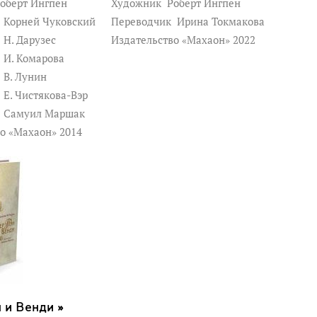
оберт Ингпен
Художник
Роберт Ингпен
к
Корней Чуковский
Переводчик
Ирина Токмакова
к
Н. Дарузес
Издательство «Махаон» 2022
к
И. Комарова
к
В. Лунин
к
Е. Чистякова-Вэр
к
Самуил Маршак
о «Махаон» 2014
 и Венди »