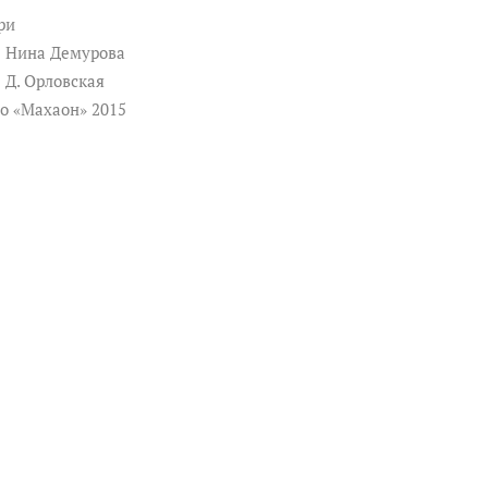
ри
к
Нина Демурова
к
Д. Орловская
о «Махаон» 2015