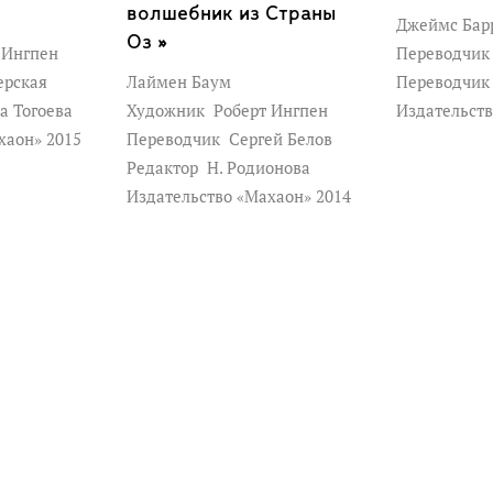
волшебник из Страны
Джеймс Бар
Оз »
 Ингпен
Переводчи
ерская
Лаймен Баум
Переводчи
а Тогоева
Художник
Роберт Ингпен
Издательств
хаон» 2015
Переводчик
Сергей Белов
Редактор
Н. Родионова
Издательство «Махаон» 2014