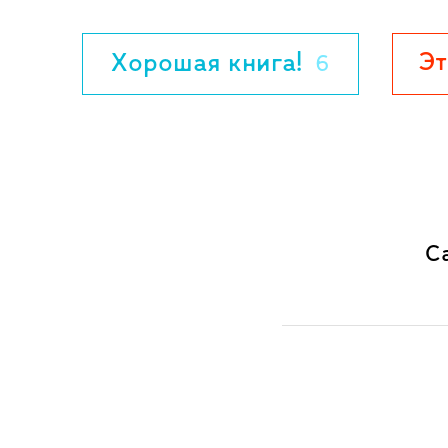
как "Остров Сокровищ", "Книга джунглей"
Пэн", которые вскоре выйдут в издатель
Эт
Хорошая книга!
6
С