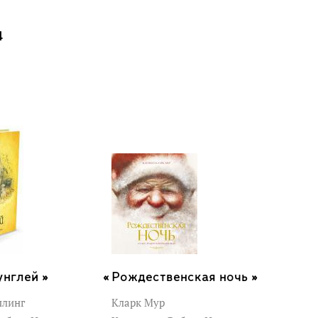
4
нглей »
Рождественская ночь »
плинг
Кларк Мур