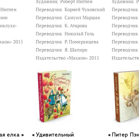
Художник
Роберт Ингпен
Художник
Р
 Ингпен
Переводчик
Корней Чуковский
Переводчи
нин
Переводчик
Самуил Маршак
Переводчи
иклухо-
Переводчик
К. Атарова
Переводчи
Переводчик
Николай Голь
Переводчи
хаон» 2015
Переводчик
Р. Померанцева
Переводчи
Переводчик
Я. Шапиро
Переводчи
Издательство «Махаон» 2015
Издательств
я елка »
Удивительный
Питер Пэн