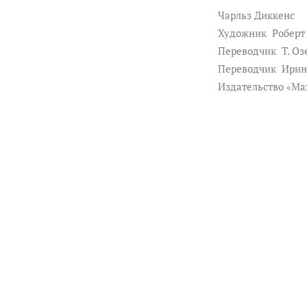
Чарльз Диккенс
Художник
Роберт
Переводчик
Т. Оз
Переводчик
Ирин
Издательство «Ма