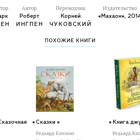
тор
Автор
Переводчик
Издательство
арк
Роберт
Корней
«Махаон», 201
ВЕН
ИНГПЕН
ЧУКОВСКИЙ
ПОХОЖИЕ КНИГИ
 Сказочная
Сказки »
Книга джу
Редьярд Киплинг
Редьярд Ки