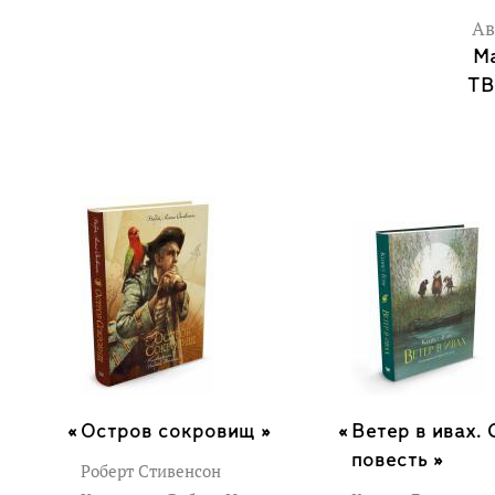
Ав
М
Т
Остров сокровищ »
Ветер в ивах.
повесть »
Роберт Стивенсон