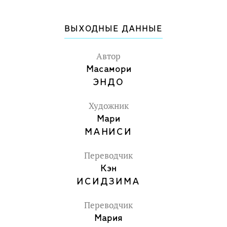
современная цивилизация во многом
существует благодаря успехам
ВЫХОДНЫЕ ДАННЫЕ
электромагнетизма.
Автор
Масамори
ЭНДО
Художник
Мари
МАНИСИ
Переводчик
Кэн
ИСИДЗИМА
Переводчик
Мария