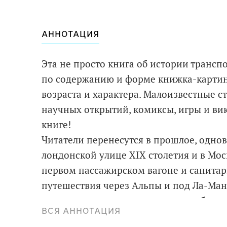
АННОТАЦИЯ
Эта не просто книга об истории трансп
по содержанию и форме книжка-картинк
возраста и характера. Малоизвестные с
научных открытий, комиксы, игры и вик
книге!
Читатели перенесутся в прошлое, одно
лондонской улице XIX столетия и в Моск
первом пассажирском вагоне и санитар
путешествия через Альпы и под Ла-Ман
лондонского, московского и петербургс
ВСЯ АННОТАЦИЯ
Для младшего и среднего школьного воз