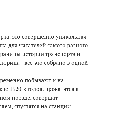
орта, это совершенно уникальная
а для читателей самого разного
траницы истории транспорта и
торина - всё это собрано в одной
временно побывают и на
ве 1920-х годов, прокатятся в
ном поезде, совершат
шем, спустятся на станции
кого метро.
раста.