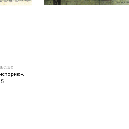
льство
историю»,
15