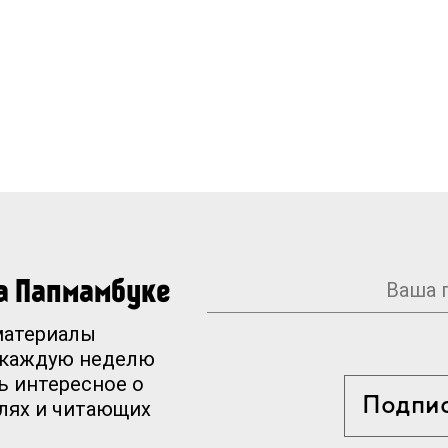
на Папмамбуке
материалы
 каждую неделю
ь интересное о
Подпи
елях и читающих