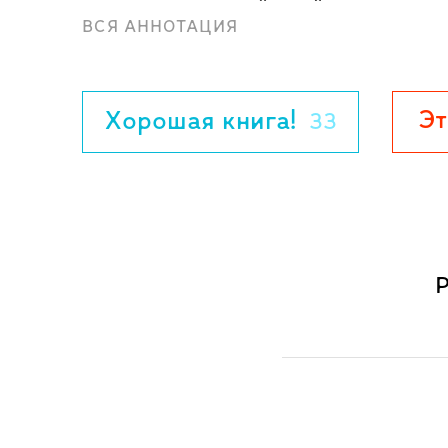
желал принимать её такой, как есть.
ВСЯ АННОТАЦИЯ
Для дошкольного возраста.
Эт
Хорошая книга!
33
Р