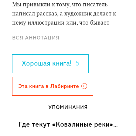
Мы привыкли к тому, что писатель
написал рассказ, а художник делает к
нему иллюстрации или, что бывает
реже, художник сделал рисунки, а
ВСЯ АННОТАЦИЯ
писатель сочиняет к ним рассказ. С
этими книгами всё вышло неожиданно.
Маврина не иллюстрировала
Хорошая книга!
5
лирические зарисовки Коваля, а
подбирала созвучные им рисунки из
уже сделанных.
Эта книга в Лабиринте
Для дошкольного возраста.
Репринтное издание.
УПОМИНАНИЯ
Где текут «Ковалиные реки»…