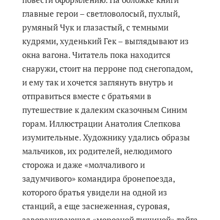
повести оформлению. На обложке книги
главные герои – светловолосый, пухлый,
румяный Чук и глазастый, с темными
кудрями, худенький Гек – выглядывают из
окна вагона. Читатель пока находится
снаружи, стоит на перроне под снегопадом,
и ему так и хочется заглянуть внутрь и
отправиться вместе с братьями в
путешествие к далеким сказочным Синим
горам. Иллюстрации Анатолия Слепкова
изумительные. Художнику удались образы
мальчиков, их родителей, нелюдимого
сторожа и даже «молчаливого и
задумчивого» командира бронепоезда,
которого братья увидели на одной из
станций, а еще заснеженная, суровая,