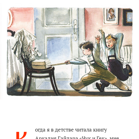
огда я в детстве читала книгу
Аркадия Гайдара «Чук и Гек», мне