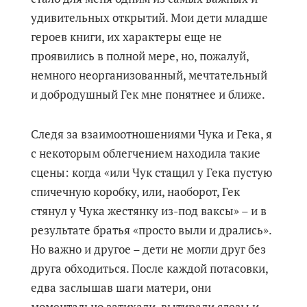
удивительных открытий. Мои дети младше
героев книги, их характеры еще не
проявились в полной мере, но, пожалуй,
немного неорганизованный, мечтательный
и добродушный Гек мне понятнее и ближе.
Следя за взаимоотношениями Чука и Гека, я
с некоторым облегчением находила такие
сцены: когда «или Чук стащил у Гека пустую
спичечную коробку, или, наоборот, Гек
стянул у Чука жестянку из-под ваксы» – и в
результате братья «просто выли и дрались».
Но важно и другое – дети не могли друг без
друга обходиться. После каждой потасовки,
едва заслышав шаги матери, они
моментально затихали, вытирали слезы и