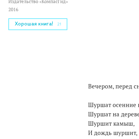
Издательство «КомпасГид»
2016
Хорошая книга!
21
Вечером, перед 
Шуршат осенние 
Шуршат на дереве
Шуршит камыш,
И дождь шуршит,