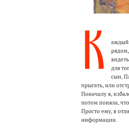
К
аждый 
рядом,
видеть
для то
сын, П
прыгать, или отст
Поначалу я, изба
потом поняла, что
Просто ему, в отл
информации.