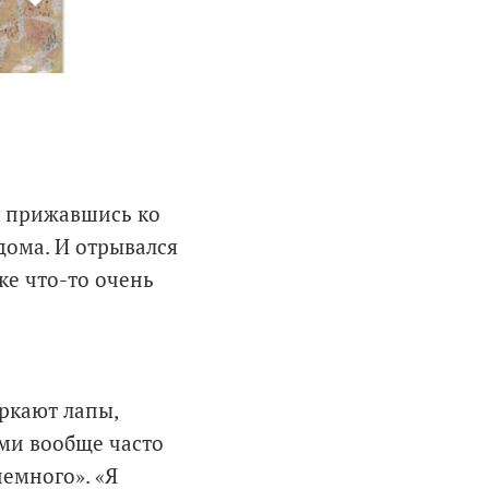
, прижавшись ко
дома. И отрывался
ке что-то очень
аркают лапы,
ми вообще часто
емного». «Я