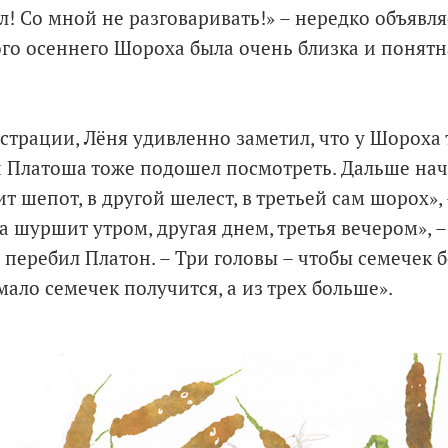
л! Со мной не разговаривать!» – нередко объявл
го осеннего Шороха была очень близка и понят
страции, Лёня удивленно заметил, что у Шороха 
Платоша тоже подошел посмотреть. Дальше нача
т шепот, в другой шелест, в третьей сам шорох»
а шуршит утром, другая днем, третья вечером», 
 – перебил Платон. – Три головы – чтобы семечек
ало семечек получится, а из трех больше».