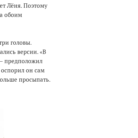
яет Лёня. Поэтому
на обоим
три головы.
лись версии. «В
, – предположил
– оспорил он сам
 больше просыпать.