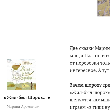
Две сказки Марин
мне, а Платон во
от перевозки толь
интересное. А тут
Зачем шороху три
«Жил-был шорох» 
Жил-был Шорох... »
шепчутся камыши.
Марина Аромштам
играем «в тишину