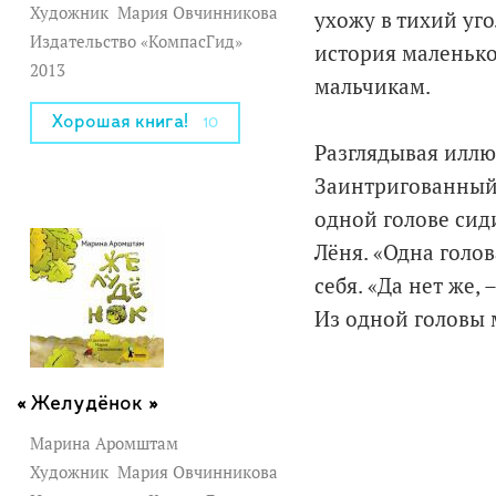
Художник
Мария Овчинникова
ухожу в тихий уго
Издательство «КомпасГид»
история маленько
2013
мальчикам.
Хорошая книга!
10
Разглядывая иллю
Заинтригованный 
одной голове сиди
Лёня. «Одна голов
себя. «Да нет же,
Из одной головы м
Желудёнок »
Марина Аромштам
Художник
Мария Овчинникова