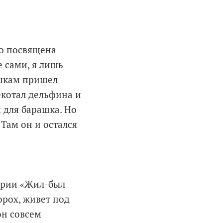
но посвящена
 сами, я лишь
ушкам пришел
екотал дельфина и
 для барашка. Но
Там он и остался
тории «Жил-был
орох, живет под
он совсем