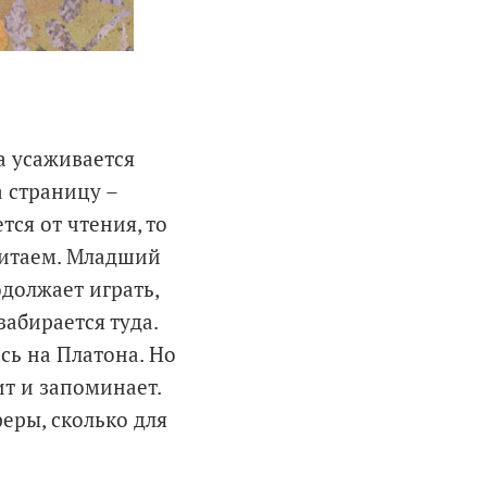
а усаживается
а страницу –
тся от чтения, то
 читаем. Младший
одолжает играть,
забирается туда.
сь на Платона. Но
ит и запоминает.
феры, сколько для