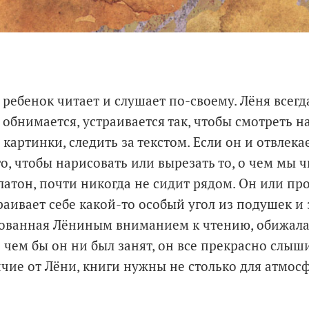
ребенок читает и слушает по-своему. Лёня всегд
 обнимается, устраивается так, чтобы смотреть н
 картинки, следить за текстом. Если он и отвлекае
го, чтобы нарисовать или вырезать то, о чем мы
латон, почти никогда не сидит рядом. Он или пр
раивает себе какой-то особый угол из подушек и 
лованная Лёниным вниманием к чтению, обижала
 чем бы он ни был занят, он все прекрасно слыш
ичие от Лёни, книги нужны не столько для атмос