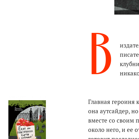
В
издате
писате
клубни
никако
Главная героиня 
она аутсайдер, но
вместе со своим 
около него, и ее