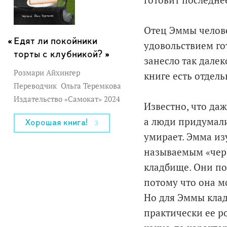
готовит последне
Отец Эммы челове
Едят ли покойники
удовольствием го
торты с клубникой? »
занесло так далек
Розмари Айхингер
книге есть отдель
Переводчик
Ольга Теремкова
Издательство «Самокат» 2024
Известно, что да
а люди придумали
Хорошая книга!
3
умирает. Эмма изу
называемым «черн
кладбище. Они по
потому что она м
Но для Эммы кладб
практически ее р