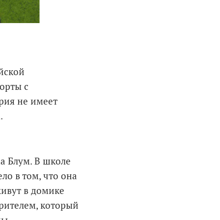
ийской
орты с
ория не имеет
.
а Блум. В школе
ло в том, что она
живут в домике
трителем, который