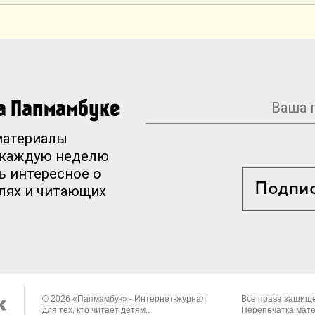
на Папмамбуке
материалы
 каждую неделю
ь интересное о
Подпи
елях и читающих
© 2026 «Папмамбук» - Интернет-журнал
Все права защищ
для тех, кто читает детям..
Перепечатка мат