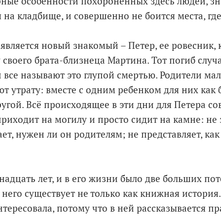
рные особенности похороненных здесь людей, зна
 на кладбище, и совершенно не боится места, где
является новый знакомый – Петер, ее ровесник,
 своего брата-близнеца Мартина. Тот погиб случа
и все называют это глупой смертью. Родители ма
т утрату: вместе с одним ребенком для них как 
ругой. Всё происходящее в эти дни для Петера с
риходит на могилу и просто сидит на камне: не з
ет, нужен ли он родителям; не представляет, ка
адцать лет, и в его жизни было две больших пот
 него существует не только как книжная история
тересовала, потому что в ней рассказывается пр