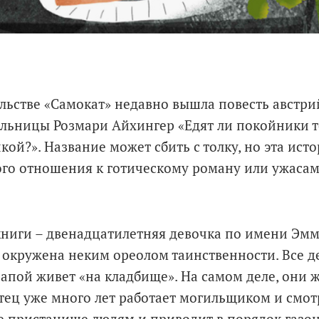
льстве «Самокат» недавно вышла повесть австр
льницы Розмари Айхингер «Едят ли покойники т
кой?». Название может сбить с толку, но эта ист
го отношения к готическому роману или ужасам
книги – двенадцатилетняя девочка по имени Эмм
 окружена неким ореолом таинственности. Все де
папой живет «на кладбище». На самом деле, они 
 отец уже много лет работает могильщиком и смо