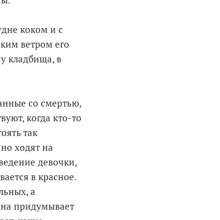
ны.
дне коком и с
аким ветром его
ну кладбища, в
анные со смертью,
уют, когда кто-то
оять так
но ходят на
ведение девочки,
ается в красное.
льных, а
 Она придумывает