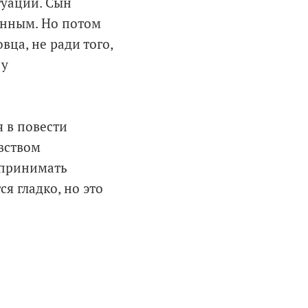
туации. Сын
анным. Но потом
вца, не ради того,
 у
 в повести
вством
 принимать
я гладко, но это