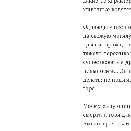
какие-то характе
животные водятся
Однажды у нее по
на свежую могилу
крыши гаража, – 
тяжело переживаю
существовать и д
невыносимо. Он п
делать; не понима
горе…
Моему сыну одинн
смерти и горя для
Айхингер его заин