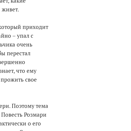
ет, какие
 живет.
 который приходит
йно – упал с
льчика очень
бы перестал
овершенно
нает, что ему
к прожить свое
ери. Поэтому тема
. Повесть Розмари
актически о его