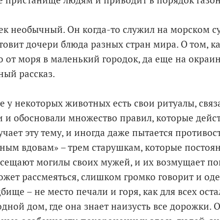
е пристанище людям и приводит в порядок газо
к необычный. Он когда-то служил на морском су
товит дочери блюда разных стран мира. О том, к
о от моря в маленький городок, да еще на окраи
ный рассказ.
же у некоторых животных есть свои ритуалы, связ
 и обосновали множество правил, которые действ
чает эту тему, и иногда даже пытается противост
ым вдовам» – трем старушкам, которые постоян
сещают могилы своих мужей, и их возмущает по
ожет рассмеяться, слишком громко говорит и одев
ище – не место печали и горя, как для всех оста
одной дом, где она знает наизусть все дорожки.