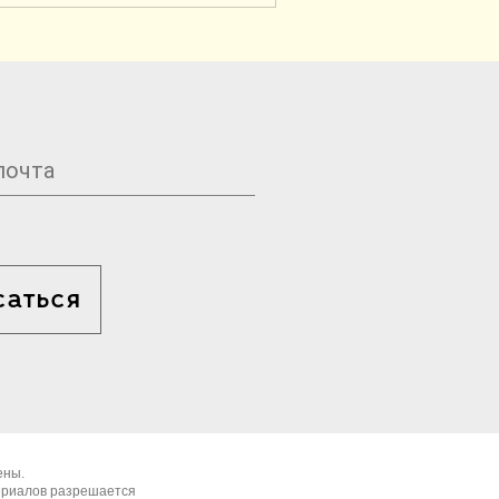
саться
ены.
ериалов разрешается