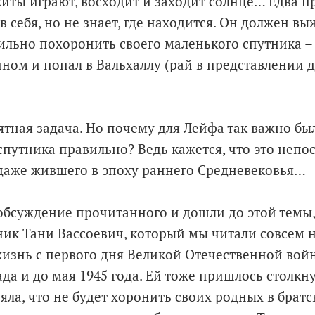
иты играют, восходит и заходит солнце… Едва пр
 себя, но не знает, где находится. Он должен вы
льно похоронить своего маленького спутника – 
ном и попал в Вальхаллу (рай в представлении 
ятная задача. Но почему для Лейфа так важно б
спутника правильно? Ведь кажется, что это непо
 даже жившего в эпоху раннего Средневековья…
обсуждение прочитанного и дошли до этой темы,
ик Тани Вассоевич, который мы читали совсем н
изнь с первого дня Великой Отечественной войн
да и до мая 1945 года. Ей тоже пришлось столкн
яла, что не будет хоронить своих родных в братс