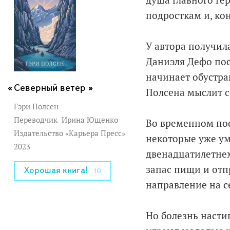
душа главного ге
подросткам и, ко
У автора получил
Даниэля Дефо пос
начинает обустра
Северный ветер »
Полсена мыслит 
Гэри Полсен
Переводчик
Ирина Ющенко
Во временном пос
Издательство «Карьера Пресс»
некоторые уже ум
2023
двенадцатилетнем
запас пищи и отп
Хорошая книга!
10
направление на с
Но болезнь настиг