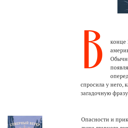
В
конце 
америк
Обычно
появля
оперед
спросила у него, 
загадочную фразу 
Опасности и прик