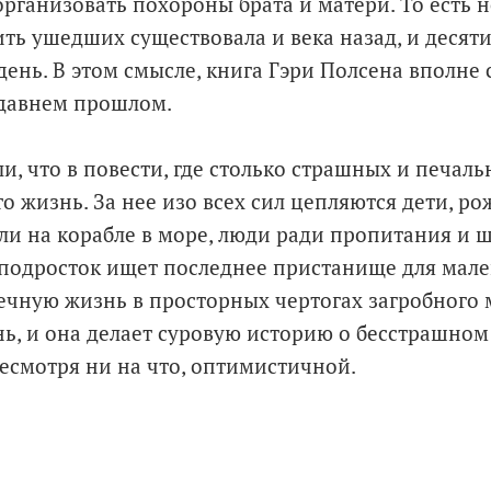
рганизовать похороны брата и матери. То есть 
ть ушедших существовала и века назад, и десятил
день. В этом смысле, книга Гэри Полсена вполне 
 давнем прошлом.
и, что в повести, где столько страшных и печаль
то жизнь. За нее изо всех сил цепляются дети, р
ли на корабле в море, люди ради пропитания и 
 подросток ищет последнее пристанище для мале
вечную жизнь в просторных чертогах загробного 
нь, и она делает суровую историю о бесстрашном
несмотря ни на что, оптимистичной.