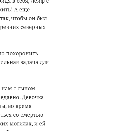
идя в себя, Лейф с
жить! А еще
так, чтобы он был
древних северных
ыло похоронить
сильная задача для
 нам с сыном
едавно. Девочка
ы, во время
уться со смертью
ких могилах, и ей