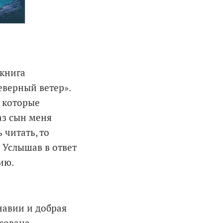
 книга
еверный ветер».
, которые
аз сын меня
 читать, то
. Услышав в ответ
ию.
навии и добрая