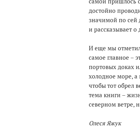
самой пришлось о
достойно проводи
значимой по сей 
и рассказывает о
И еще мы отметил
самое главное – э
портовых доках и
холодное море, а
чтобы тот обрел 
тема книги – жиз
северном ветре, 
Олеся Яжук