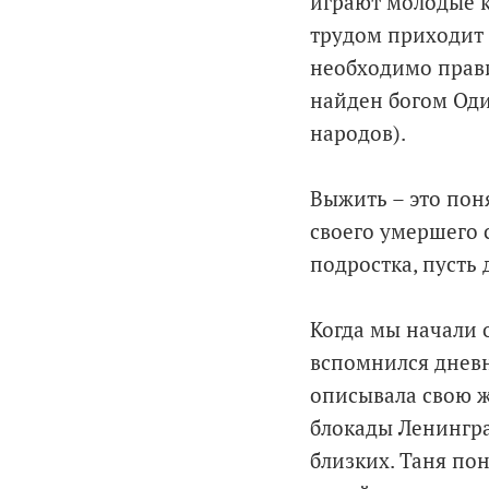
играют молодые к
трудом приходит в
необходимо прави
найден богом Оди
народов).
Выжить – это пон
своего умершего 
подростка, пусть
Когда мы начали 
вспомнился дневн
описывала свою ж
блокады Ленингра
близких. Таня пон