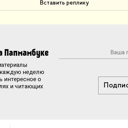
Вставить реплику
на Папмамбуке
материалы
 каждую неделю
ь интересное о
Подпи
елях и читающих