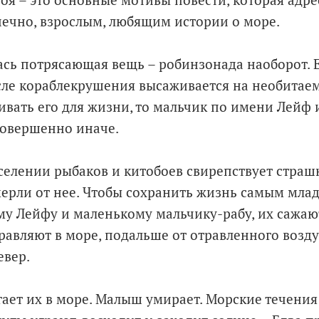
роя – это основные мотивы повести, которая адр
нечно, взрослым, любящим истории о море.
ась потрясающая вещь – робинзонада наоборот. 
ле кораблекрушения высаживается на необитаем
ивать его для жизни, то мальчик по имени Лейф 
совершенно иначе.
елении рыбаков и китобоев свирепствует страшн
ерли от нее. Чтобы сохранить жизнь самым мла
у Лейфу и маленькому мальчику-рабу, их сажают
равляют в море, подальше от отравленного возду
евер.
ает их в море. Малыш умирает. Морские течения 