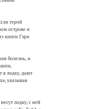
есована
Если герой
ом острове и
из книги Гэри
ая болезнь, и
дшим,
 в лодку, дают
ха, указывая
несут лодку, с ней