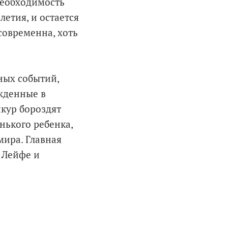
необходимость
етия, и остается
современна, хоть
ных событий,
ожденные в
шкур бороздят
нького ребенка,
мира. Главная
 Лейфе и