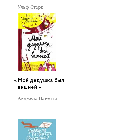
Ульф Старк
Мой дедушка был
вишней »
Анджела Нанетти