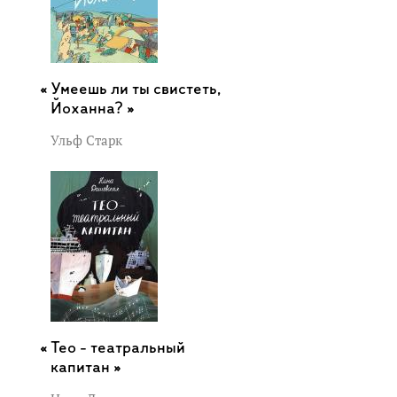
Умеешь ли ты свистеть,
Йоханна? »
Ульф Старк
Тео - театральный
капитан »