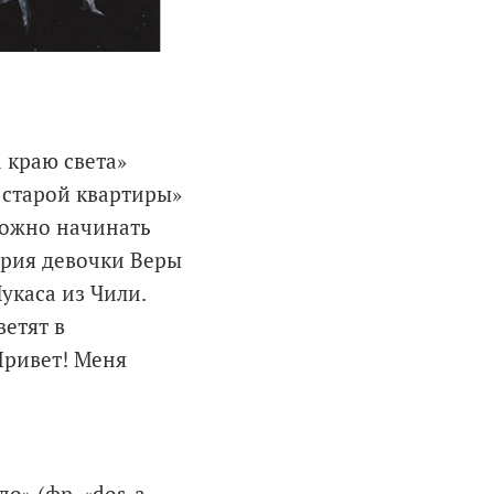
 краю света»
 старой квартиры»
 можно начинать
тория девочки Веры
укаса из Чили.
ветят в
Привет! Меня