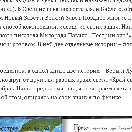
йным входом и двумя текстами называется «дозад
пине»). В Средние века так составляли Библию, о
 Новый Завет и Ветхий Завет. Позднее многие 
т способ композиции, исходя из своих задач. На
кого писателя Милорада Павича «Пестрый хлеб»
ем и розовом. В ней две отдельные истории – дл
оединила в одной книге две истории – Веры и Лу
ко друг от друга, на разных краях света. «Край св
браз. Наши предки считали, что за краем света н
 об этом, опираясь на свои знания по физике.