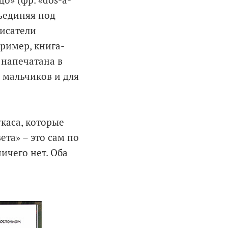
о» (фр. «dos-a-
бъединяя под
писатели
пример, книга-
 напечатана в
я мальчиков и для
каса, которые
ета» – это сам по
ичего нет. Оба