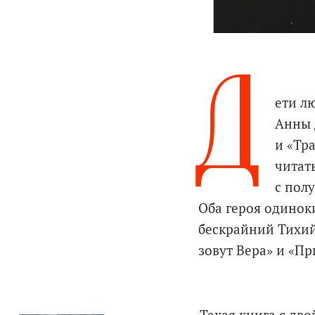
Д
ети л
Анны 
и «Тр
читат
с пол
Оба героя одинок
бескрайний Тихий
зовут Вера» и «Пр