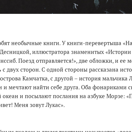
юбят необычные книги. У книги-перевертыша «На
Десницкой, иллюстратора знаменитых «Истории
анссиб. Поезд отправляется!», две обложки, и ее
ь с двух сторон. С одной стороны рассказана ис
уострова Камчатка, с другой – история мальчика Л
и и мечтают найти себе друга. Оба фонариками с
 океан и посылают послания на азбуке Морзе: «
ивет! Меня зовут Лукас».