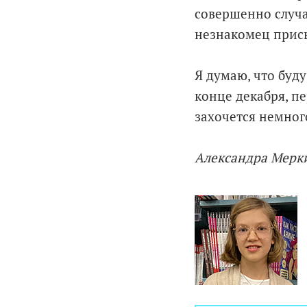
совершенно случа
незнакомец присы
Я думаю, что буд
конце декабря, п
захочется немного
Александра Мерки