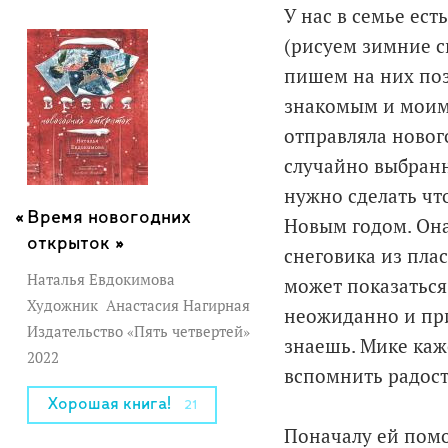
У нас в семье ес
(рисуем зимние с
пишем на них по
знакомым и моим
отправляла новог
случайно выбранн
нужно сделать чт
Время новогодних
Новым годом. Она
открыток »
снеговика из пла
Наталья Евдокимова
может показаться
Художник
Анастасия Нагирная
неожиданно и при
Издательство «Пять четвертей»
знаешь. Мике каж
2022
вспомнить радост
Хорошая книга!
21
Поначалу ей помо