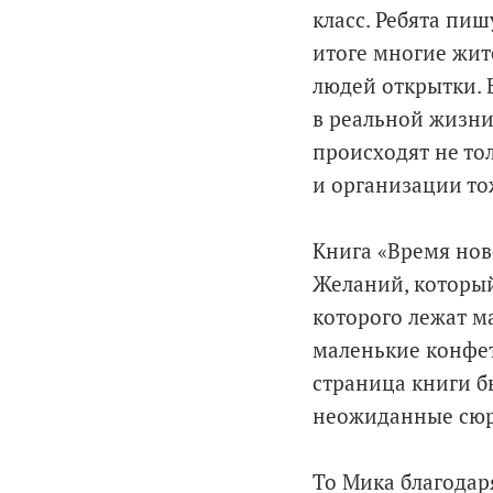
класс. Ребята пи
итоге многие жит
людей открытки. В
в реальной жизни
происходят не то
и организации то
Книга «Время но
Желаний, который
которого лежат м
маленькие конфе
страница книги б
неожиданные сюр
То Мика благодар