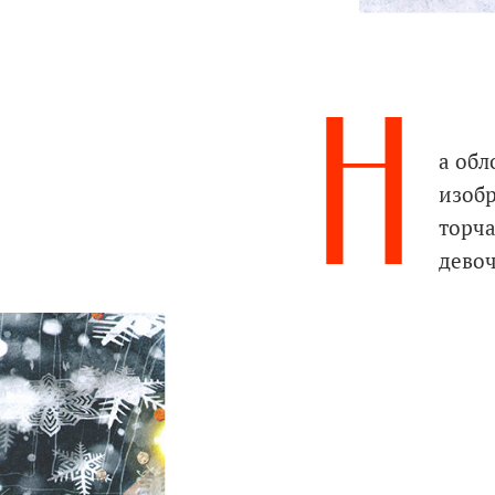
Н
а об
изоб
торча
дево