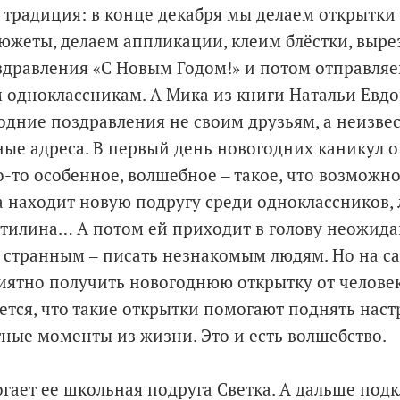
ть традиция: в конце декабря мы делаем открытк
южеты, делаем аппликации, клеим блёстки, выре
здравления «С Новым Годом!» и потом отправля
 одноклассникам. А Мика из книги Натальи Евд
одние поздравления не своим друзьям, а неизв
ые адреса. В первый день новогодних каникул о
о-то особенное, волшебное ‒ такое, что возможно
 находит новую подругу среди одноклассников, л
стилина… А потом ей приходит в голову неожида
 странным ‒ писать незнакомым людям. Но на с
ятно получить новогоднюю открытку от человека
ется, что такие открытки помогают поднять нас
ные моменты из жизни. Это и есть волшебство.
гает ее школьная подруга Светка. А дальше подк