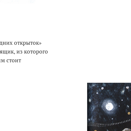
дних открыток»
щик, из которого
им стоит