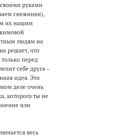
и своими руками
заем снежинки),
ем их нашим
окимовой
естным людям на
на решает, что
 только перед
епит себе друга ‒
нная идея. Это
амом деле очень
, которого ты не
троение или
лючается весь