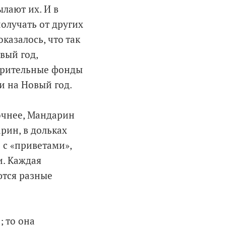
лают их. И в
олучать от других
казалось, что так
вый год,
ворительные фонды
и на Новый год.
очнее, Мандарин
рин, в дольках
 с «приветами»,
. Каждая
ются разные
 то она