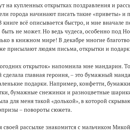
шут на купленных открытках поздравления и рассы
ели города начинают писать такие «приветы» и п
 книге всё описывается быстро, и мне вначале по
 быть не может. Но ведь чудеса, особенно под Но
лько в книжном мире! В декабре многие благот
же присылают людям письма, открытки и подарк
вогодних открыток» напомнила мне мандарин. Т
 сделала главная героиня, – это бумажный манда
аленькие подарки. Например, конфетти, бумажки
тки, бумажные снежинки и разноцветные шарики
ыла для меня такой «долькой», в которой скрыва
призы – повороты сюжета.
я своей рассылке знакомится с мальчиком Микой;