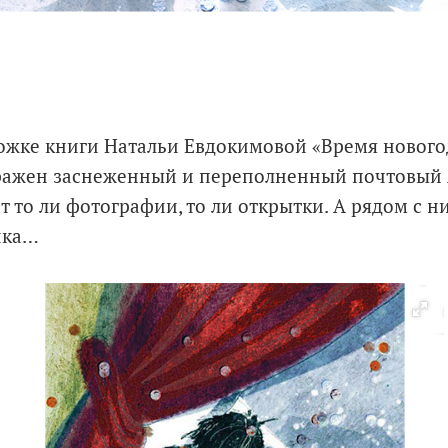
ложке книги Натальи Евдокимовой «Время нового
ражен заснеженный и переполненный почтовый я
т то ли фотографии, то ли открытки. А рядом с н
чка…