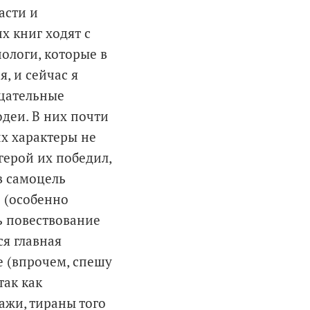
асти и
х книг ходят с
ологи, которые в
я, и сейчас я
ицательные
деи. В них почти
их характеры не
герой их победил,
в самоцель
е (особенно
ь повествование
ся главная
е (впрочем, спешу
так как
жи, тираны того