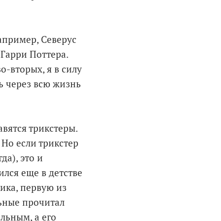
апример, Северус
 Гарри Поттера.
о-вторых, я в силу
ь через всю жизнь
авятся трикстеры.
 Но если трикстер
да), это и
ился еще в детстве
тика, первую из
льные прочитал
льным, а его