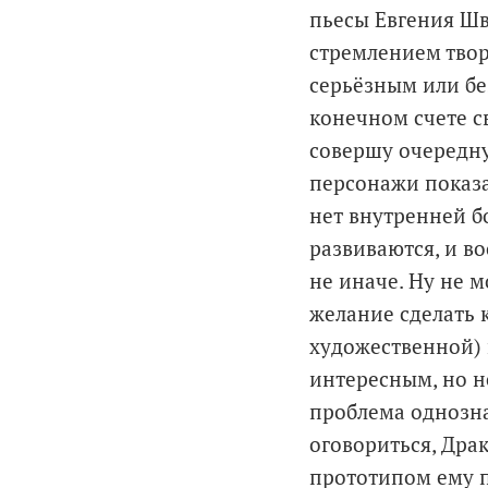
пьесы Евгения Шв
стремлением твор
серьёзным или бе
конечном счете св
совершу очередную
персонажи показ
нет внутренней бо
развиваются, и в
не иначе. Ну не м
желание сделать к
художественной) 
интересным, но не
проблема однозна
оговориться, Дра
прототипом ему п