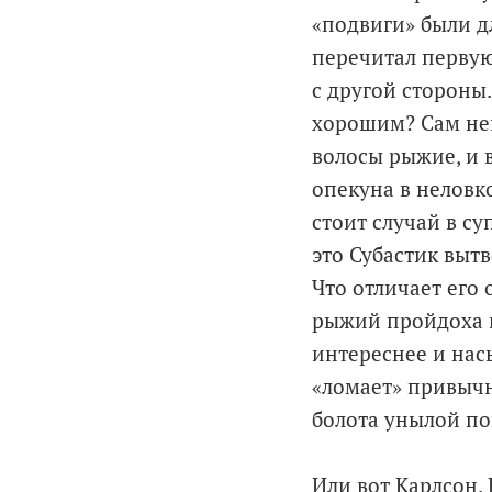
«подвиги» были д
перечитал первую
с другой стороны.
хорошим? Сам неп
волосы рыжие, и в
опекуна в неловк
стоит случай в су
это Субастик вытв
Что отличает его 
рыжий пройдоха в
интереснее и нас
«ломает» привычн
болота унылой пов
Или вот Карлсон. 