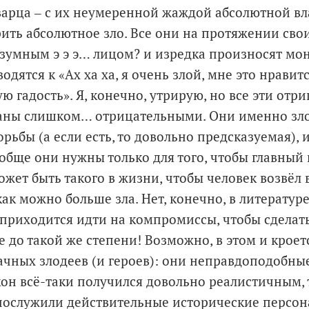
арца ‒ с их неумеренной жаждой абсолютной вл
ить абсолютное зло. Все они на протяжении свои
зумным э э э… лицом? и изредка произносят мон
одятся к «Ах ха ха, я очень злой, мне это нравитс
 гадость». Я, конечно, утрирую, но все эти отр
аны слишком… отрицательными. Они именно зло
рьбы (а если есть, то довольно предсказуемая), 
ообще они нужны только для того, чтобы главный 
ожет быть такого в жизни, чтобы человек возвёл 
ак можно больше зла. Нет, конечно, в литератур
приходится идти на компромиссы, чтобы сделат
 до такой же степени! Возможно, в этом и кроет
чных злодеев (и героев): они неправдоподобны
кон всё-таки получился довольно реалистичным, 
ослужили действительные исторические персона