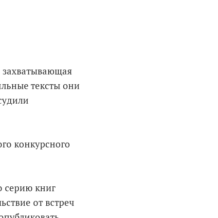
а захватывающая
ильные тексты они
исудили
ого конкурсного
о серию книг
ьствие от встреч
 опубликовать