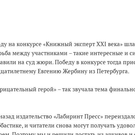
оду на конкурсе «Книжный эксперт XXI века» шл
рьба между участниками – такие интересные и с
авили на суд жюри. Победу в конкурсе тогда пр
цатилетнему Евгению Жербину из Петербурга.
ицательный герой» – так звучала тема финальн
назад издательство «Лабиринт Пресс» переиздал
бастике, и читатели снова могут получать удовол
роем. Поэтому мы и решили достать из архивов и