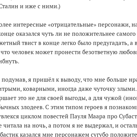
Сталин и иже с ними.)
 более интересные «отрицательные» персонажи, н
конце оказался чуть ли не положительнее самого
жетный твист в конце легко было предугадать, а в
, что человек может пронести безответную любов
ибнуть.
 подумав, я пришёл к выводу, что мне больше нр
итрыми, коварными, иногда даже чуточку злыми.
ершает это не для своей выгоды, а для чужой (иног
бычных злодеев. С этим типом героев я познаком
я увлекся циклом повестей Пауля Маара про Субас
 читала на ночь, а потом я не выдержал, и оста
Субастик казался мне персонажем сугубо положите