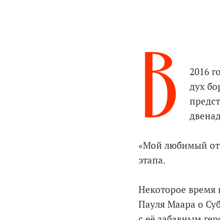
В
2016 г
дух бо
предст
двенад
«Мой любимый отр
этапа.
Некоторое время 
Пауля Маара о Суб
с её забавным ге