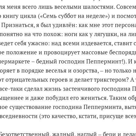
ля меня всего лишь веселыми шалостями. Совсем
 книгу цикла («Семь суббот на неделе») и посмо
 Признаться, я был удивлён: как мне этот персон
онятно на что похож: ноги как у лягушки, на ли
едет себя ужасно: над всеми издевается, ставит с
ое положение и провоцирует массовые беспорядк
пермаркете – бедный господин Пепперминт!). И к
оряет в порядке веселья и озорства, ‒ но только 
от отрицательных героев и делает трикстером? А т
се-таки сделал жизнь застенчивого господина
ыщеннее и даже побудил его жениться. Таким об
ое существование господина Пепперминта, вытя
седневности (это качество, кстати, присуще все
Безответственный, жадный, наглый ‒ бери и дела