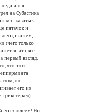
 недавно я
трел на Субастика
аж мог казаться
це пятачок и
воего, скажем,
и (чего только
ажется, что все
на первый взгляд.
о, что этот
 Пепперминта
разом, он
гивает его из
м трикстерам).
й его злодеем! Но