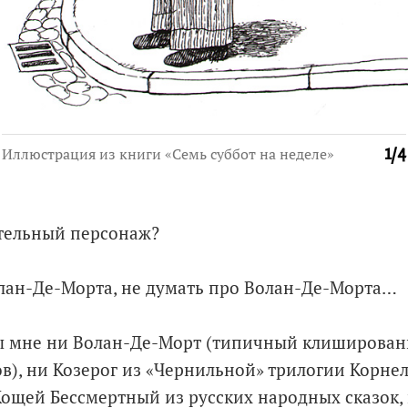
Иллюстрация из книги «Семь суббот на неделе»
1
/
4
ельный персонаж?
лан-Де-Морта, не думать про Волан-Де-Морта…
ны мне ни Волан-Де-Морт (типичный клиширован
в), ни Козерог из «Чернильной» трилогии Корнел
Кощей Бессмертный из русских народных сказок,