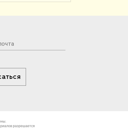
саться
ены.
ериалов разрешается