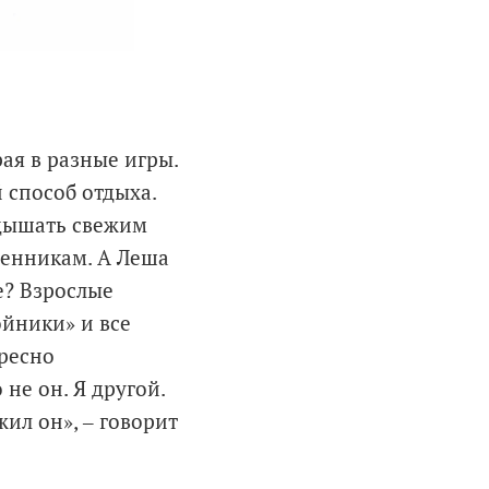
ая в разные игры.
 способ отдыха.
 дышать свежим
венникам. А Леша
е? Взрослые
ойники» и все
ересно
 не он. Я другой.
жил он», ‒ говорит