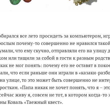
обирался все лето просидеть за компьютером, игр
рослым почему-то совершенно не нравился такой
умали, что ему скучно, отправляли его на улицу
хом или тащили за собой в гости к разным родст
икак не мог понять: почему его не оставят в поко
али, что если раньше они играли в «казаки-разб
на улице, то это может быть совершенно не инт
сткам. «Папа никак не хочет понять, что я – это
сейчас живу я, совсем не тот, в котором когда-то 
яны Коваль «Таежный квест».