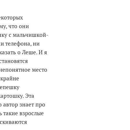
екоторых
му, что они
чку с мальчишкой-
ни телефона, ни
азать о Леше. И я
становятся
 непонятное место
 крайне
лепешку
картошку. Эта
о автор знает про
ь такие взрослые
ескиваются