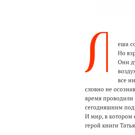
Л
еша с
Но вз
Они д
возду
все н
словно не осознав
время проводили 
сегодняшним подро
И мир, в котором 
герой книги Тать