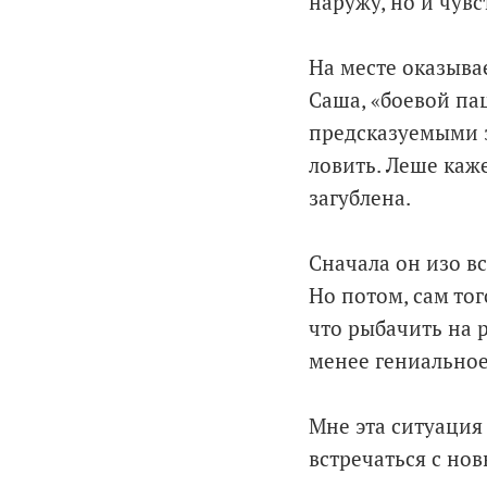
наружу, но и чув
На месте оказывае
Саша, «боевой па
предсказуемыми з
ловить. Леше каж
загублена.
Сначала он изо вс
Но потом, сам тог
что рыбачить на р
менее гениальное
Мне эта ситуация 
встречаться с но