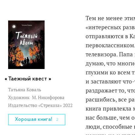
Тем не менее эти
«интересных разв
отправляются в К
первоклассником. 
телевизора. Папа 
думаю, что многи
глухими ко всем 
Таежный квест »
и заставляют что-
Татьяна Коваль
раздражает то, чт
Художник
М. Никифорова
расшибись, все ра
Издательство «Стрекоза» 2022
книга привлекла 
нас больше, чем о
Хорошая книга!
2
люди, способные 