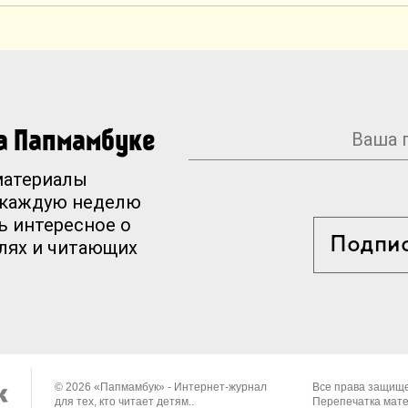
на Папмамбуке
материалы
 каждую неделю
ь интересное о
Подпи
елях и читающих
© 2026 «Папмамбук» - Интернет-журнал
Все права защищ
для тех, кто читает детям..
Перепечатка мат