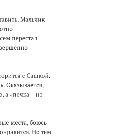
тавить. Мальчик
лютно
всем перестал
овершенно
сорится с Сашкой.
ь. Оказывается,
, а «печка – не
вые места, боюсь
онравится. Но тем