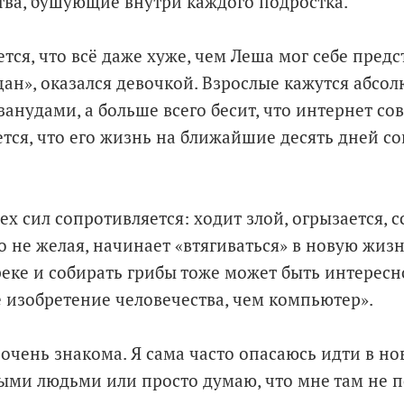
ства, бушующие внутри каждого подростка.
тся, что всё даже хуже, чем Леша мог себе предс
цан», оказался девочкой. Взрослые кажутся абсо
анудами, а больше всего бесит, что интернет со
ется, что его жизнь на ближайшие десять дней с
ех сил сопротивляется: ходит злой, огрызается, с
о не желая, начинает «втягиваться» в новую жизн
еке и собирать грибы тоже может быть интересно
 изобретение человечества, чем компьютер».
очень знакома. Я сама часто опасаюсь идти в но
выми людьми или просто думаю, что мне там не п