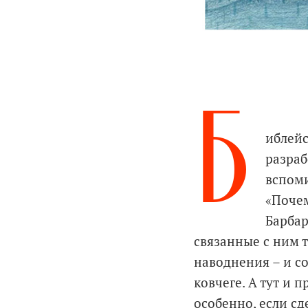
Б
иблейс
разраб
вспоми
«Почем
Барбар
связанные с ним т
наводнения – и с
ковчеге. А тут и 
особенно, если с