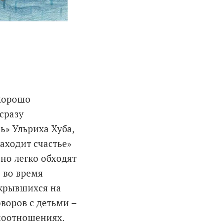
 хорошо
сразу
ь» Ульриха Хуба,
аходит счастье»
но легко обходят
о во время
укрывшихся на
оворов с детьми –
имоотношениях.