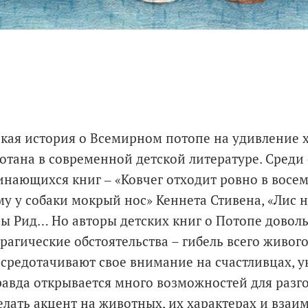
кая история о Всемирном потопе на удивление
отана в современной детской литературе. Среди 
нающихся книг ‒ «Ковчег отходит ровно в восем
у у собаки мокрый нос» Кеннета Стивена, «Лис н
ы Рид… Но авторы детских книг о Потопе доволь
рагические обстоятельства – гибель всего живог
осредотачивают свое внимание на счастливцах, 
правда открывается много возможностей для разг
делать акцент на животных, их характерах и вза