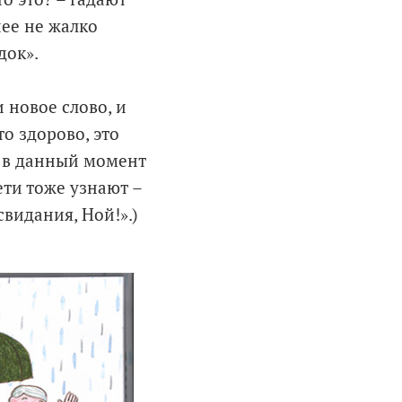
нее не жалко
док».
и новое слово, и
то здорово, это
с, в данный момент
ети тоже узнают –
свидания, Ной!».)