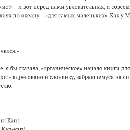
мс!» – и вот перед нами увлекательная, и совсе
твиях по океану – «для самых маленьких». Как у
чался.»
е, я бы сказала, «органическое» начало книги дл
и!» адресовано и слоненку, забравшемуся на сп
телю.
ап! Кап!
 Кап-кап!