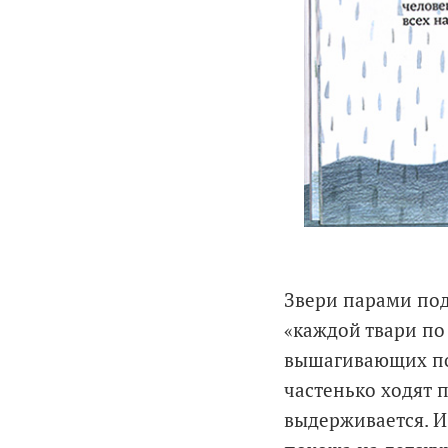
Звери парами под
«каждой твари по
вышагивающих по т
частенько ходят п
выдерживается. И