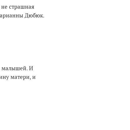
м не страшная
 Марианны Дюбюк.
я малышей. И
ину матери, и