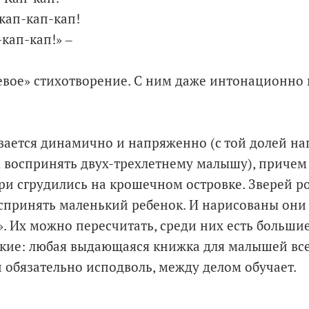
кап-кап-кап!
кап-кап!» ‒
евое» стихотворение. С ним даже интонационно
вается динамично и напряженно (с той долей на
 воспринять двух-трехлетнему малышу), причем ср
ери сгрудились на крошечном островке. Зверей ро
спринять маленький ребенок. И нарисованы они 
. Их можно пересчитать, среди них есть большие
кие: любая выдающаяся книжка для малышей все
и обязательно исподволь, между делом обучает.