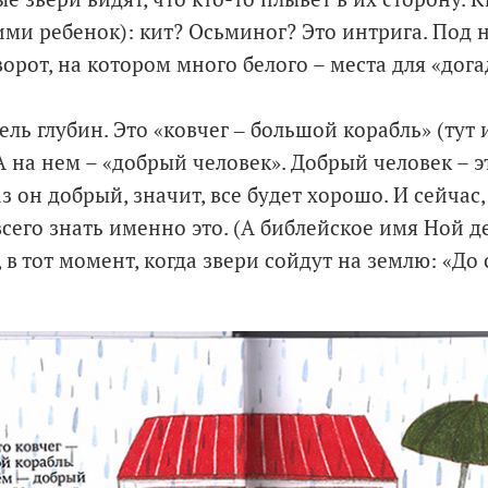
ими ребенок): кит? Осьминог? Это интрига. Под 
орот, на котором много белого – места для «дога
тель глубин. Это «ковчег ‒ большой корабль» (тут 
А на нем – «добрый человек». Добрый человек – э
з он добрый, значит, все будет хорошо. И сейча
сего знать именно это. (А библейское имя Ной д
 в тот момент, когда звери сойдут на землю: «До 