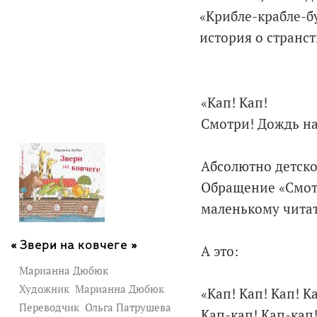
«Крибле-крабле-бу
история о странс
«Кап! Кап!
Смотри! Дождь на
Абсолютно детско
Обращение «Смотр
маленькому чита
Звери на ковчеге »
А это:
Марианна Дюбюк
Художник
Марианна Дюбюк
«Кап! Кап! Кап! К
Переводчик
Ольга Патрушева
Кап-кап! Кап-кап!