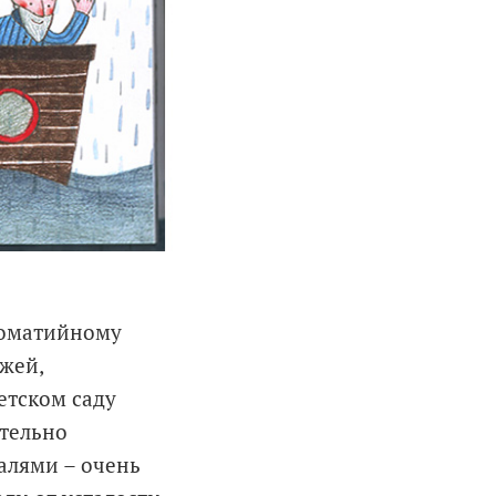
томатийному
жей,
детском саду
ательно
алями – очень