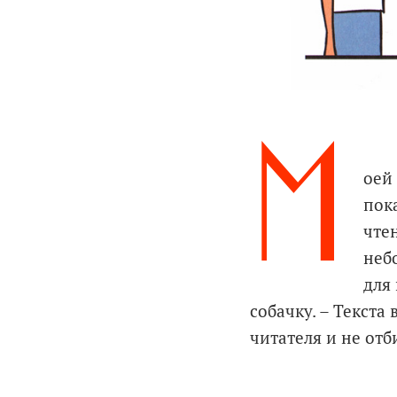
М
оей
пока
чтен
неб
для
собачку. – Текста
читателя и не отб