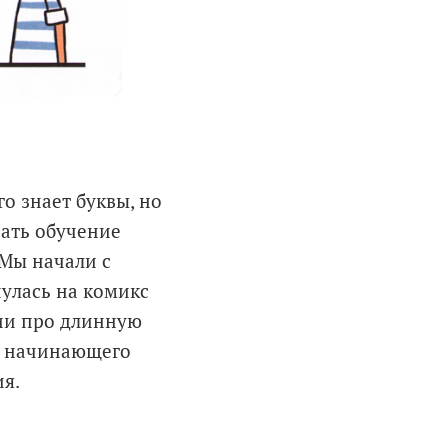
го знает буквы, но
чать обучение
 Мы начали с
нулась на комикс
рии про длинную
ть начинающего
ия.