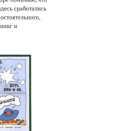
десь сработались
мостоятельного,
омикс и