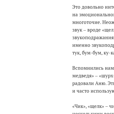
Это довольно инт
на эмоциональном
многоточие. Нео
звук ‒ вроде «щел
звукоподражания 
именно звукоподра
тук, бум-бум, ку-ка
Вспомнились нам 
медведя» ‒ «шурх
радовали Аню. Эт
и часто использую
«Чик», «щелк» – ч
несколькими воск