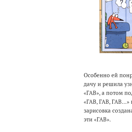
Особенно ей понр
дачу и решила узн
«ГАВ», а потом по
«ГАВ, ГАВ, ГАВ…» 
зарисовка создана
эти «ГАВ».