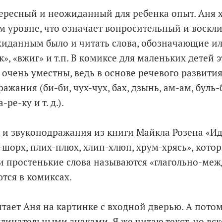
ересный и неожиданный для ребенка опыт. Аня
 уровне, что означает вопросительный и воскли
жиданным было и читать слова, обозначающие 
к», «вжиг» и т.п. В комиксе для маленьких детей 
очень уместны, ведь в основе речевого развития
жания (би-би, чух-чух, бах, дзынь, ам-ам, буль-б
-ре-ку и т. д.).
и звукоподражания из книги Майкла Розена «Ид
-шорх, плих-плюх, хлип-хлюп, хрум-хрясь», кото
и простенькие слова называются «глагольно-м
тся в комиксах.
итает Аня на картинке с входной дверью. А потом
лицательными знаками. Я же читаю текст, но вс