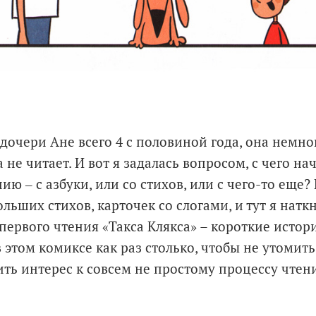
 дочери Ане всего 4 с половиной года, она немно
 не читает. И вот я задалась вопросом, с чего на
ию ‒ с азбуки, или со стихов, или с чего-то еще?
ольших стихов, карточек со слогами, и тут я натк
 первого чтения «Такса Клякса» – короткие исто
 в этом комиксе как раз столько, чтобы не утоми
ить интерес к совсем не простому процессу чтен