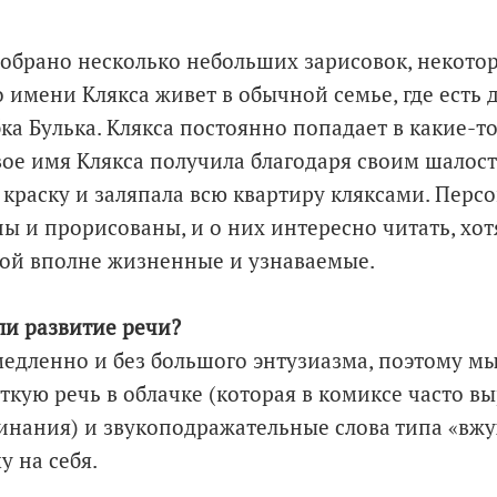
собрано несколько небольших зарисовок, некотор
о имени Клякса живет в обычной семье, где есть 
бка Булька. Клякса постоянно попадает в какие-
вое имя Клякса получила благодаря своим шалос
в краску и заляпала всю квартиру кляксами. Перс
ы и прорисованы, и о них интересно читать, хот
сой вполне жизненные и узнаваемые.
ли развитие речи?
медленно и без большого энтузиазма, поэтому мы
ткую речь в облачке (которая в комиксе часто в
нания) и звукоподражательные слова типа «вжух,
у на себя.