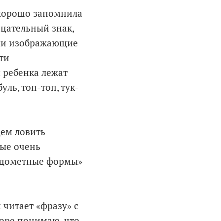
 хорошо запомнила
цательный знак,
или изображающие
эти
 ребенка лежат
уль, топ-топ, тук-
ем ловить
рые очень
еждометные формы»
 читает «фразу» с
коре понимаю, что