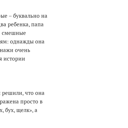
ые – буквально на
два ребенка, папа
то смешные
тям: однажды она
онажи очень
я истории
 решили, что она
ыражена просто в
 бух, щелк», а