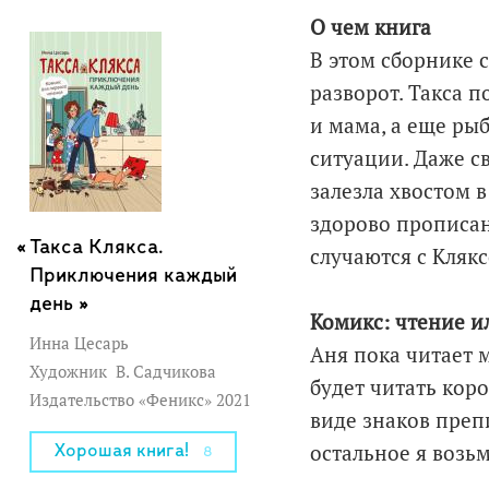
О чем книга
В этом сборнике 
разворот. Такса п
и мама, а еще ры
ситуации. Даже с
залезла хвостом 
здорово прописан
Такса Клякса.
случаются с Кляк
Приключения каждый
день »
Комикс: чтение и
Инна Цесарь
Аня пока читает 
Художник
В. Садчикова
будет читать коро
Издательство «Феникс» 2021
виде знаков препи
остальное я возьм
Хорошая книга!
8