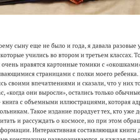
оему сыну еще не было и года, я давала разовые
 которые учились во втором и третьем классах. То
 очень нравятся картонные томики с «окошками»
вающимися страницами с полки моего ребенка. 
сь своими впечатлениями и сказали, что у них т
с, «когда они выросли», остались только обычны
 книга с объемными иллюстрациями, которая адр
ольникам. Такое издание порадует тех, кто уже 
читать и рассуждать о космосе, но при этом обр
формации. Интерактивная составляющая книги 
ные конструкции разворачиваются, и каждая пре