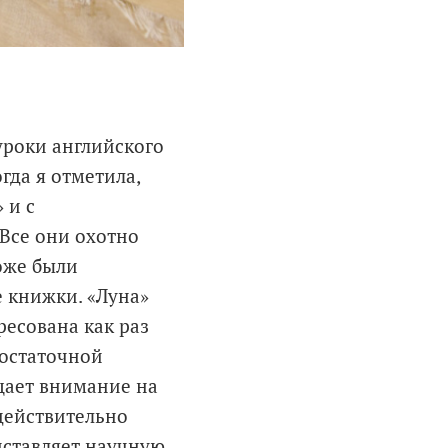
 уроки английского
гда я отметила,
 и с
Все они охотно
оже были
е книжки. «Луна»
есована как раз
достаточной
ащает внимание на
действительно
дставляет научную