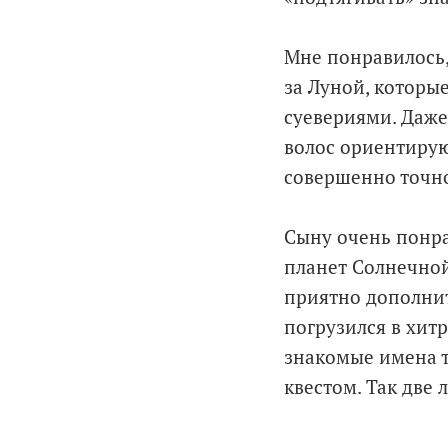
Мне понравилось,
за Луной, которы
суевериями. Даже
волос ориентирую
совершенно точно
Сыну очень понра
планет Солнечной
приятно дополнить
погрузился в хит
знакомые имена то
квестом. Так две