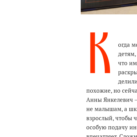
К
огда м
детям,
что им
раскры
делили
похожие, но сейча
Анны Янкелевич –
не малышам, а шк
взрослый, чтобы 
особую подачу ин
впечатляет. Слож