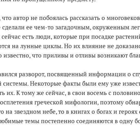
 что автор не побоялась рассказать о многовек
е сделали ее чем-то загадочным, окруженным ле
 сейчас есть люди, которые при посадке растени
тся на лунные циклы. Но их влияние не доказано
 известно, что приливы и отливы возникают бла
вился разворот, посвященный информации о сп
 системы. Некоторые факты были ему уже извест
 их. К тому же сейчас, в свои восемь с половино
росплетения греческой мифологии, поэтому обн
 на звездном небе, то в книгах о богах и героях
 любимые темы постепенно соединяются в одну б