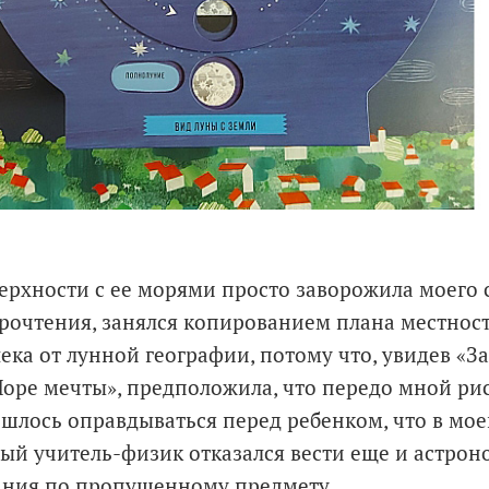
ерхности с ее морями просто заворожила моего с
прочтения, занялся копированием плана местнос
ека от лунной географии, потому что, увидев «З
оре мечты», предположила, что передо мной рис
ишлось оправдываться перед ребенком, что в мое
ый учитель-физик отказался вести еще и астрон
ания по пропущенному предмету.