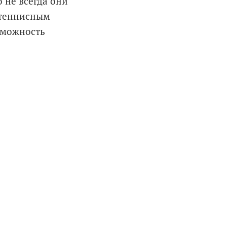
 не всегда они
 теннисным
озможность