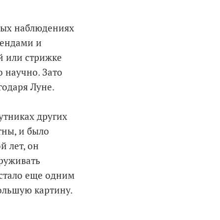
овых наблюдениях
гендами и
й или стрижке
 научно. Зато
годаря Луне.
утниках других
ны, и было
й лет, он
аруживать
 стало еще одним
ольшую картину.