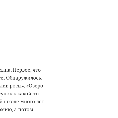
ына. Первое, что
ти. Обнаружилось,
алив росы», «Озеро
унок к какой-то
й школе много лет
омию, а потом