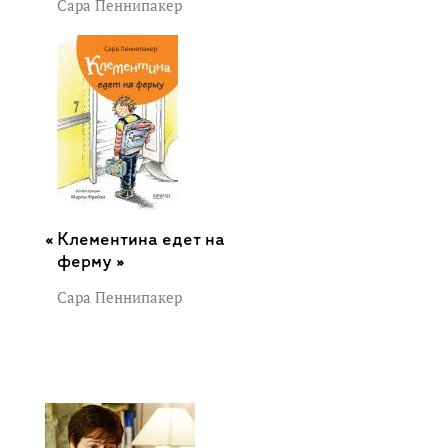
Сара Пеннипакер
Клементина едет на
ферму »
Сара Пеннипакер