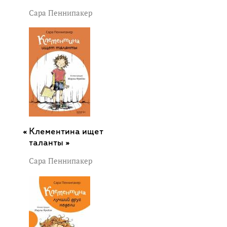
Сара Пеннипакер
Клементина ищет
таланты »
Сара Пеннипакер