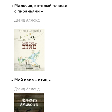
Мальчик, который плавал
с пираньями »
Дэвид Алмонд
Мой папа - птиц »
Дэвид Алмонд