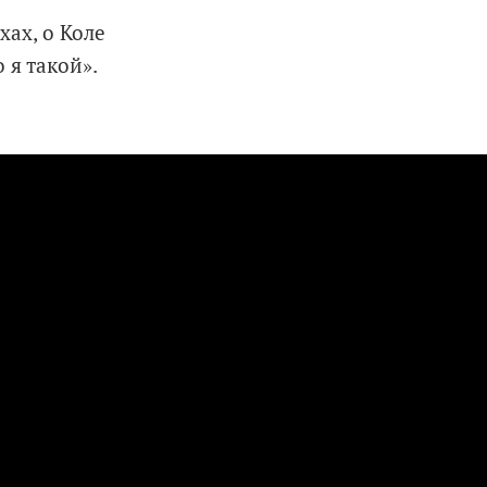
хах, о Коле
 я такой».