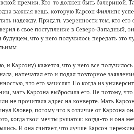
вской премии. Кто-то должен быть балериной. Т
 одна важная вещь, которую Карсон Филлипс успе
елить надежду. Придать уверенности тем, кто его
верил в свое поступление в Северо-Западный, он
 будущем, что у него получилось передать это ч
льным.
ю, и Карсону) кажется, что у него все получилось
нала, напечатал его и подал повторное заявление
нностью, что его зачислят. Но когда из универси
нии, мать Карсона выбросила его. Не потому, что
ли не прочитала адрес на конверте. Мать Карсон
инул Кловер, потому что в отличие от Карсона он
это, когда твои мечты рушатся: когда-то и она м
былись. И она считает, что лучше Карсон пережи