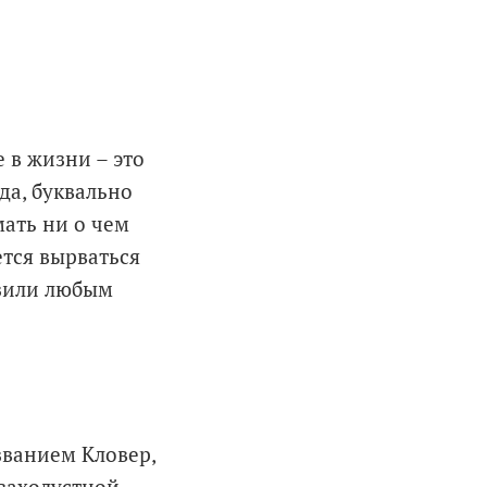
 в жизни – это
да, буквально
мать ни о чем
ется вырваться
азили любым
званием Кловер,