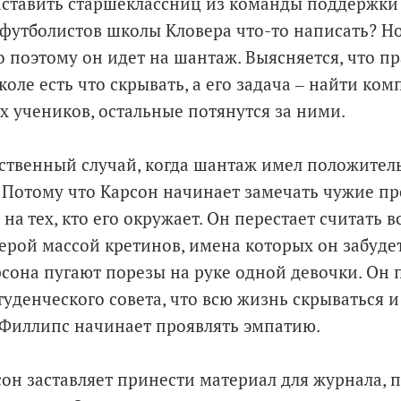
аставить старшеклассниц из команды поддержки
футболистов школы Кловера что-то написать? Но
о поэтому он идет на шантаж. Выясняется, что п
оле есть что скрывать, а его задача ‒ найти ком
 учеников, остальные потянутся за ними.
нственный случай, когда шантаж имел положител
. Потому что Карсон начинает замечать чужие п
а тех, кто его окружает. Он перестает считать в
ерой массой кретинов, имена которых он забудет
рсона пугают порезы на руке одной девочки. Он 
уденческого совета, что всю жизнь скрываться и 
 Филлипс начинает проявлять эмпатию.
рсон заставляет принести материал для журнала, 