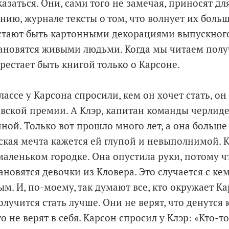
азаться. Они, сами того не замечая, приносят дл
нию, журнале тексты о том, что волнует их больше
стают быть картонными декорациями выпускного
ановятся живыми людьми. Когда мы читаем пол
рестает быть книгой только о Карсоне.
лассе у Карсона спросили, кем он хочет стать, он
вской премии. А Клэр, капитан команды черлидер
ной. Только вот прошло много лет, а она больше
тская мечта кажется ей глупой и невыполнимой. К
маленьком городке. Она опустила руки, потому чт
новятся девочки из Кловера. Это случается с кем
. И, по-моему, так думают все, кто окружает Ка
получится стать лучше. Они не верят, что денутся 
о не верят в себя. Карсон спросил у Клэр: «Кто-т