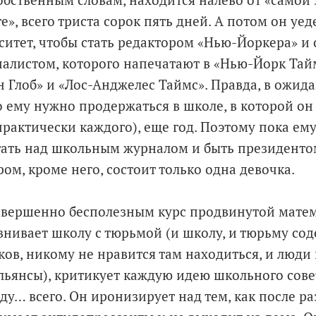
собственным словам, находится налево от «самой
е», всего триста сорок пять дней. А потом он уед
ситет, чтобы стать редактором «Нью-Йоркера» 
листом, которого напечатают в «Нью-Йорк Тайм
н Глоб» и «Лос-Анджелес Таймс». Правда, в ожида
 ему нужно продержаться в школе, в которой он
практически каждого), еще год. Поэтому пока ему
ать над школьным журналом и быть президенто
ром, кроме него, состоит только одна девочка.
овершенно бесполезным курс продвинутой мате
внивает школу с тюрьмой (и школу, и тюрьму сод
ов, никому не нравится там находиться, и люди
льянсы), критикует каждую идею школьного совет
у… всего. Он иронизирует над тем, как после ра