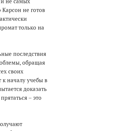
 и не самых
 Карсон не готов
рактически
промат только на
ьные последствия
роблемы, обращая
сех своих
 к началу учебы в
пытается доказать
прятаться – это
получают