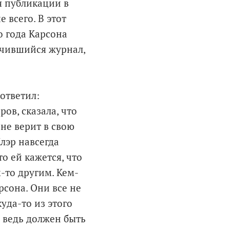
я публикации в
 всего. В этот
 года Карсона
учившийся журнал,
 ответил:
ов, сказала, что
 не верит в свою
лэр навсегда
о ей кажется, что
-то другим. Кем-
рсона. Они все не
куда-то из этого
о ведь должен быть