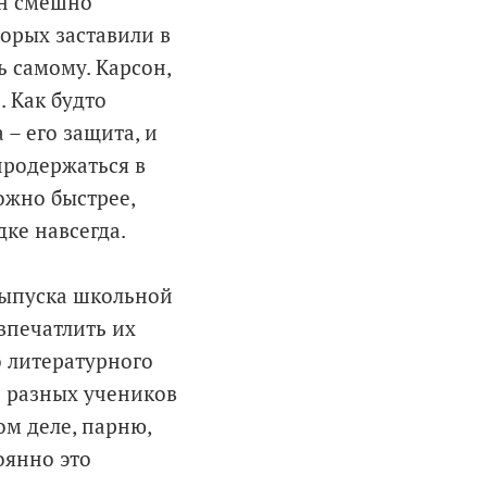
Он смешно
торых заставили в
ь самому. Карсон,
. Как будто
– его защита, и
продержаться в
ожно быстрее,
дке навсегда.
 выпуска школьной
впечатлить их
о литературного
о разных учеников
ом деле, парню,
оянно это