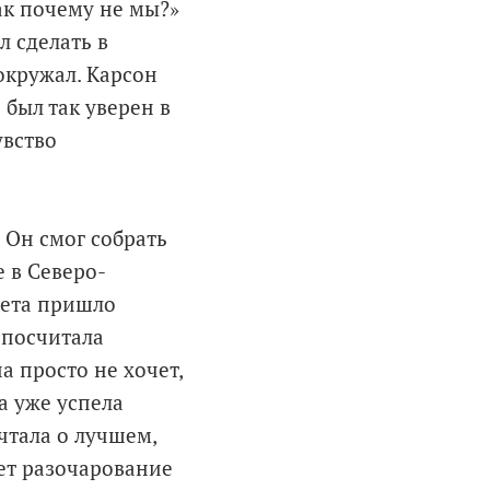
ак почему не мы?»
л сделать в
 окружал. Карсон
 был так уверен в
увство
. Он смог собрать
 в Северо-
тета пришло
 посчитала
а просто не хочет,
а уже успела
ечтала о лучшем,
вет разочарование