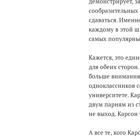
демонстрирует, з
сообразительных 
сдаваться. Именн
каждому в этой шк
самых популярных
Кажется, это еди
для обеих сторон
больше внимания н
одноклассников с
университете. Ка
двум парням из ст
не выход. Карсон
А все те, кого Ка