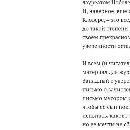
лауреатом Нобеле
И, наверное, еще
Кловере, ‒ это вс
до такой степени 
своем прекрасном
уверенности оста
И всем (и читател
материал для жур
Западный с увере
письмо о зачисле
письмо мусором и
чтобы ее сын пок
испытать, каково 
но ее мечты не с