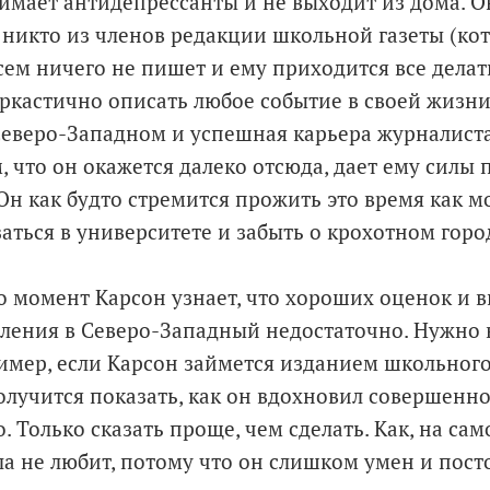
нимает антидепрессанты и не выходит из дома. 
о никто из членов редакции школьной газеты (ко
сем ничего не пишет и ему приходится все делат
аркастично описать любое событие в своей жизни
Северо-Западном и успешная карьера журналиста 
, что он окажется далеко отсюда, дает ему силы 
 Он как будто стремится прожить это время как м
аться в университете и забыть о крохотном горо
то момент Карсон узнает, что хороших оценок и
пления в Северо-Западный недостаточно. Нужно 
имер, если Карсон займется изданием школьног
получится показать, как он вдохновил совершенн
. Только сказать проще, чем сделать. Как, на сам
ла не любит, потому что он слишком умен и пост