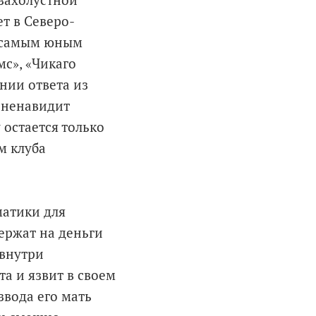
 захолустной
ет в Северо-
и самым юным
с», «Чикаго
нии ответа из
 ненавидит
 остается только
м клуба
матики для
ержат на деньги
 внутри
а и язвит в своем
звода его мать