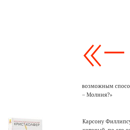
«–
возможным спосо
– Молния?»
Карсону Филлипсу