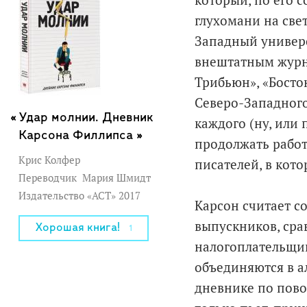
который, по его 
глухомани на свет
Западный универ
внештатным журна
Трибьюн», «Босто
Северо-Западного
Удар молнии. Дневник
каждого (ну, или 
Карсона Филлипса »
продолжать работ
Крис Колфер
писателей, в кото
Переводчик
Мария Шмидт
Издательство «АСТ» 2017
Карсон считает с
выпускников, сра
Хорошая книга!
1
налогоплательщик
объединяются в а
дневнике по повод