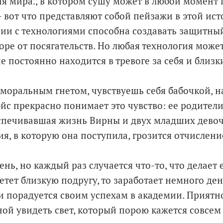
ия мира., в котором сушу может в любой момент 
– вот что представляют собой пейзажи в этой ист
нии с технологиями способна создавать защитный
е от посягательств. Но любая технология может 
 постоянно находится в тревоге за себя и близки
моральным гнетом, чувствуешь себя бабочкой, 
эйс прекрасно понимает это чувство: ее родители
еспечивавшая жизнь Вирны и двух младших девоч
ия, в которую она поступила, грозится отчислени
нь, но каждый раз случается что-то, что делает 
етет близкую подругу, то заработает немного де
ли порадуется своим успехам в академии. Приятн
ной увидеть свет, который порою кажется совсем