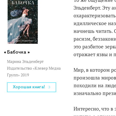
То же ощущение 
Эльденберт. Эту 
охарактеризовать
идиллическое наз
начнешь читать. 
расизм, беззакон
это разбитое зер
Бабочка »
отражает язвы и 
Марина Эльденберт
Издательство «Клевер Медиа
Мир, в котором р
Групп» 2019
произошла мирова
походили на людей
Хорошая книга!
3
изначально прези
Интересно, что в