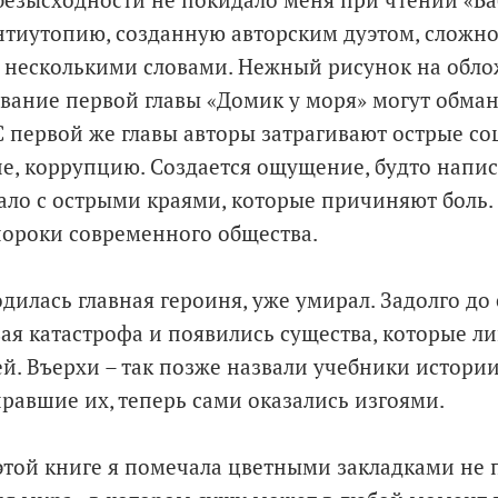
безысходности не покидало меня при чтении «Б
антиутопию, созданную авторским дуэтом, сложн
 несколькими словами. Нежный рисунок на обло
вание первой главы «Домик у моря» могут обман
С первой же главы авторы затрагивают острые с
ие, коррупцию. Создается ощущение, будто напис
кало с острыми краями, которые причиняют боль.
пороки современного общества.
одилась главная героиня, уже умирал. Задолго до
я катастрофа и появились существа, которые л
. Въерхи – так позже назвали учебники истории 
равшие их, теперь сами оказались изгоями.
 этой книге я помечала цветными закладками не