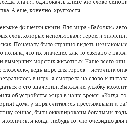
сегда значит одинокая, в книге это слово синон
ства. А еще, конечно, хрупкости…
енькие фишечки книги. Для мира «Бабочки» авт
ых слов, которые использовали герои и значени
осках. Поначалу было странно видеть незнакомые
ро поняла, что их значение как-то связано с наз
 вымерших морских животных. Чаще всего они 
 словечек», ведь море для героев – источник опа
евратилось в игру: я смотрела на слово и пытала
адаться о его значении. Вызывали улыбку моменты
или об устройстве мира в наше время: «Когда-то
ории) дома у моря считались престижными и ра
я живу сейчас, были оккупированы богатыми людь
 изменчив, и когда-нибудь то, что очевидно для н