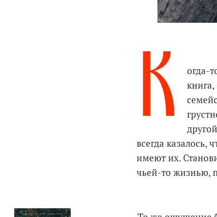
К
огда-т
книга,
семейс
грустн
другой
всегда казалось, 
имеют их. Станови
чьей-то жизнью, п