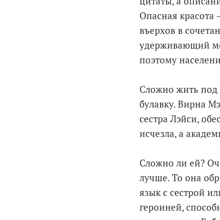
цитаты, а описан
Опасная красота 
въерхов в сочета
удерживающий мор
поэтому население
Сложно жить под 
булавку. Вирна М
сестра Лэйси, об
исчезла, а академ
Сложно ли ей? Оче
лучше. То она обр
язык с сестрой и
героиней, способ