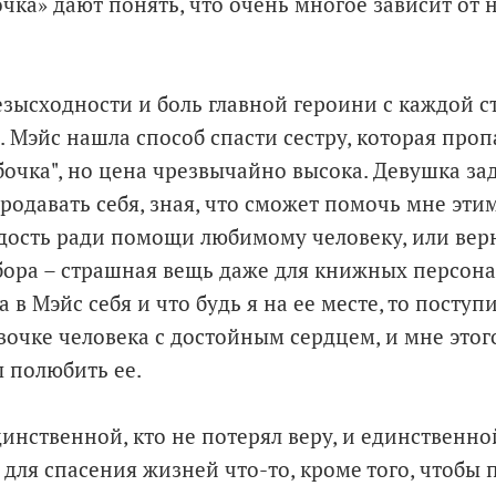
очка» дают понять, что очень многое зависит от 
езысходности и боль главной героини с каждой 
. Мэйс нашла способ спасти сестру, которая про
бочка", но цена чрезвычайно высока. Девушка за
продавать себя, зная, что сможет помочь мне эт
дость ради помощи любимому человеку, или верн
ора – страшная вещь даже для книжных персона
а в Мэйс себя и что будь я на ее месте, то поступи
евочке человека с достойным сердцем, и мне этог
ы полюбить ее.
инственной, кто не потерял веру, и единственно
 для спасения жизней что-то, кроме того, чтобы 