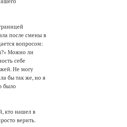
нашего
страницей
пала после смены в
дается вопросом:
им?» Можно ли
ость себе
жей. Не могу
ла бы так же, но я
о было
й, кто нашел в
просто верить.