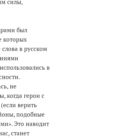
им силы,
орами был
е которых
 слова в русском
ваниями
использовались в
сности.
сь, не
, когда герои с
 (если верить
йоны, подобные
ми». Это наводит
ас, станет