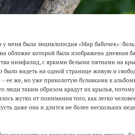
о у меня была энциклопедия «Мир бабочек»: бол
 на обложке которой была изображена дневная б
тва нимфалид, с яркими белыми пятнами на кры
о было видеть на одной странице живую и свобод
 ‒ ее же, но уже приколотую булавками к альбом
что люди таким образом крадут их крылья, потому
лось жутко от понимания того, как легко челове
усть даже она и длится не более нескольких нед