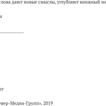
слова дают новые смыслы, углубляют книжный ми
а
_____________
рт
евер-Медиа-Групп», 2019