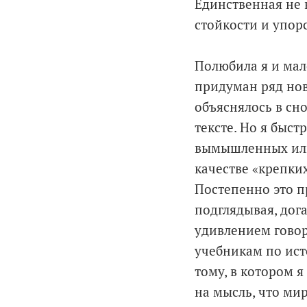
Единственная не в
стойкости и упор
Полюбила я и мал
придуман ряд нов
объяснялось в сн
тексте. Но я быст
вымышленных или
качестве «крепких
Постепенно это пр
подглядывая, дог
удивлением говор
учебникам по ист
тому, в котором 
на мысль, что мир