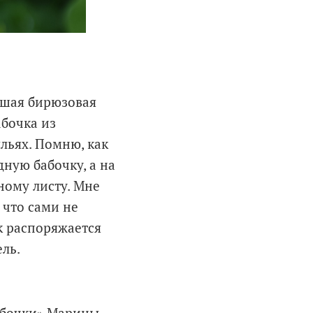
ьшая бирюзовая
абочка из
льях. Помню, как
ную бабочку, а на
ному листу. Мне
 что сами не
к распоряжается
ель.