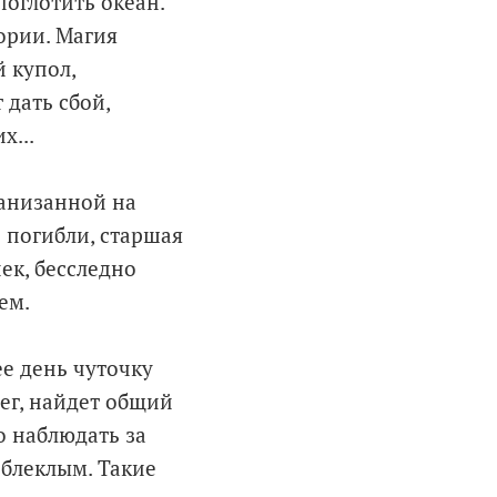
поглотить океан.
ории. Магия
 купол,
дать сбой,
х...
нанизанной на
 погибли, старшая
ек, бесследно
ем.
ее день чуточку
нег, найдет общий
о наблюдать за
 блеклым. Такие