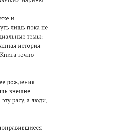
абочки» Марины
о
жке и
уть лишь пока не
оциальные темы:
анная история –
 Книга точно
 ее рождения
ишь внешне
эту расу, а люди,
 понравившиеся