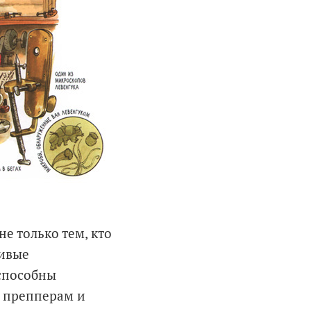
е только тем, кто
сивые
способны
А препперам и