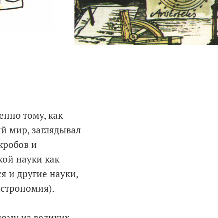
енно тому, как
й мир, заглядывал
кробов и
кой науки как
я и другие науки,
астрономия).
ному из великих