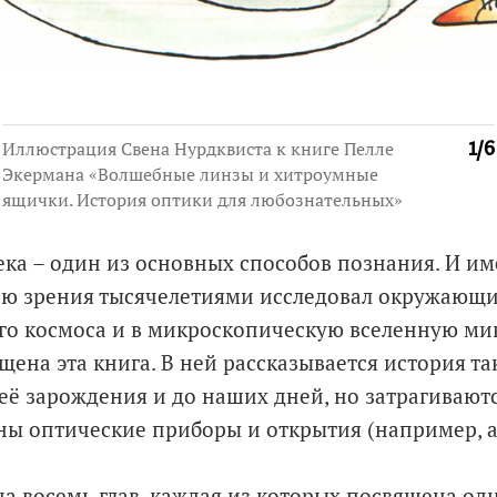
Иллюстрация Свена Нурдквиста к книге Пелле
1
/
6
Экермана «Волшебные линзы и хитроумные
ящички. История оптики для любознательных»
ека – один из основных способов познания. И им
ю зрения тысячелетиями исследовал окружающи
го космоса и в микроскопическую вселенную ми
щена эта книга. В ней рассказывается история та
её зарождения и до наших дней, но затрагиваютс
ны оптические приборы и открытия (например, 
на восемь глав, каждая из которых посвящена од