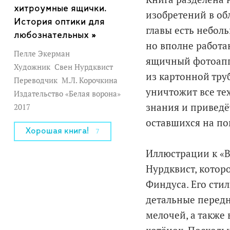
хитроумные ящички.
изобретений в обл
История оптики для
главы есть небол
любознательных »
но вполне работа
Пелле Экерман
ящичный фотоаппа
Художник
Свен Нурдквист
из картонной труб
Переводчик
М.Л. Корочкина
уничтожит все те
Издательство «Белая ворона»
знания и приведё
2017
оставшихся на по
Хорошая книга!
7
Иллюстрации к «
Нурдквист, котор
Финдуса. Его сти
детальные перед
мелочей, а также