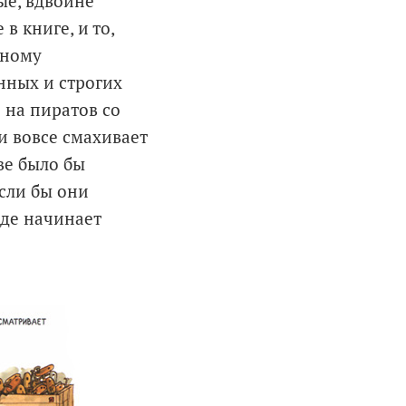
ые, вдвойне
 книге, и то,
жному
нных и строгих
 на пиратов со
и вовсе смахивает
ве было бы
если бы они
оде начинает