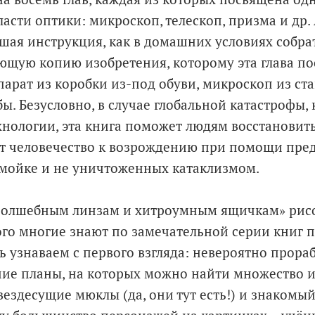
асти оптики: микроскоп, телескоп, призма и др.
ьшая инструкция, как в домашних условиях собра
ющую копию изобретения, которому эта глава п
рат из коробки из-под обуви, микроскоп из ста
ы. Безусловно, в случае глобальной катастрофы, 
хнологии, эта книга поможет людям восстановит
т человечество к возрождению при помощи пред
мойке и не уничтоженных катаклизмом.
Волшебным линзам и хитроумным ящичкам» рис
ого многие знают по замечательной серии книг 
ль узнаваем с первого взгляда: невероятно прора
ние планы, на которых можно найти множество 
 вездесущие мюклы (да, они тут есть!) и знакомы