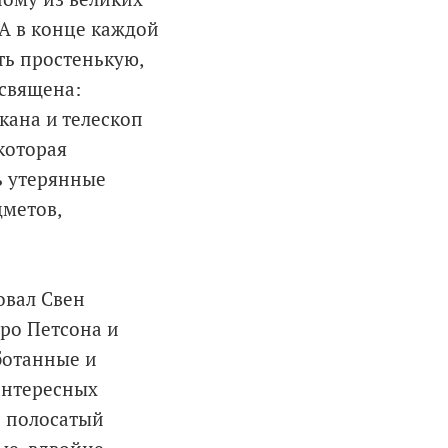
 А в конце каждой
ть простенькую,
освящена:
кана и телескоп
которая
ь утерянные
метов,
овал Свен
про Петсона и
ботанные и
интересных
й полосатый