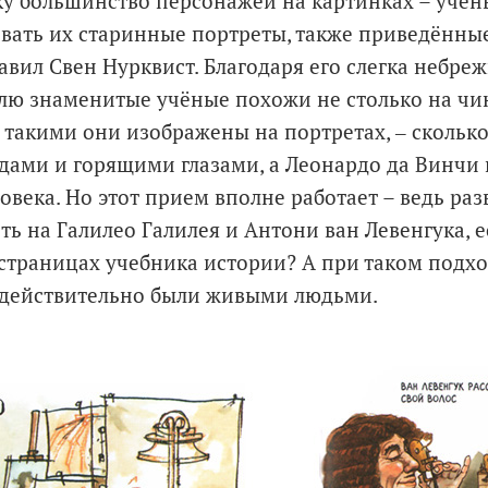
ку большинство персонажей на картинках – учён
вать их старинные портреты, также приведённые в
авил Свен Нурквист. Благодаря его слегка небре
лю знаменитые учёные похожи не столько на чи
 такими они изображены на портретах, ‒ сколько
ами и горящими глазами, а Леонардо да Винчи 
овека. Но этот прием вполне работает – ведь раз
ть на Галилео Галилея и Антони ван Левенгука, 
 страницах учебника истории? А при таком подх
и действительно были живыми людьми.