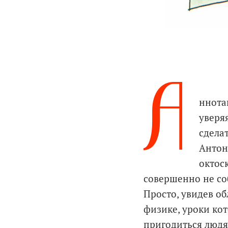
А
ннота
уверяя
сдела
Антон
октос
совершенно не со
Просто, увидев об
физике, уроки кот
пригодиться людя