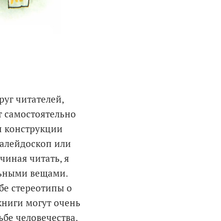
руг читателей,
ет самостоятельно
п конструкции
калейдоскоп или
чиная читать, я
льными вещами.
ебе стереотипы о
 книги могут очень
ьбе человечества.