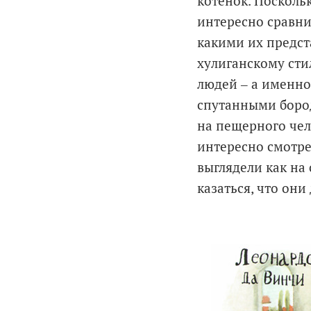
котёнок. Посколь
интересно сравни
какими их предст
хулиганскому сти
людей ‒ а именно
спутанными бород
на пещерного чел
интересно смотре
выглядели как на
казаться, что он