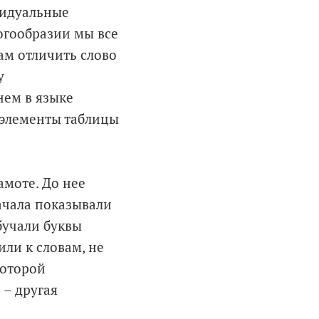
видуальные
ногообразии мы все
ам отличить слово
у
нем в языке
 элементы таблицы
амоте. До нее
начала показывали
обучали буквы
или к словам, не
которой
 – другая