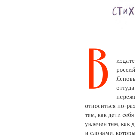
В
издате
россий
Ясновы
оттуда
пережи
относиться по-раз
тем, как дети себ
увлечен тем, как 
и словами, которы