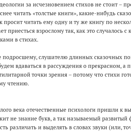
деологии за исчезновением стихов не стоит – п
снее читать «толстые книги», какие-нибудь сказ
 просит читать ему одну и ту же книгу по неско
ет приесться взрослому так, как это случалось с
ками в стихах.
е подросшему, слушателю длинных сказочных по
будем вдаваться в рассуждения о прекрасном, а 
утилитарной точки зрения – потому что стихи го
му чтению.
шлого века отечественные психологи пришли к выв
жит не знание букв, а так называемый развитый
ность различать и выделять в словах звуки (или, т