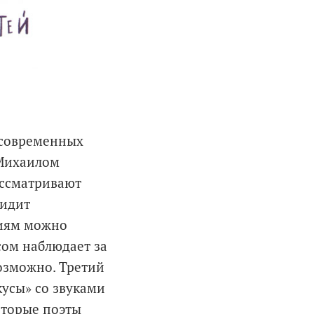
 современных
 Михаилом
ассматривают
видит
ниям можно
сом наблюдает за
возможно. Третий
кусы» со звуками
которые поэты