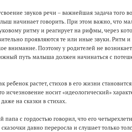
усвоение звуков речи – важнейшая задача того в
алыш начинает говорить. При этом важно, что м
вуковому ритму и реагирует на рифмы, через кот
зительно проявляются те или иные звуки. Ритм 
ое внимание. Поэтому у родителей не возникае
ижный путь малыша должен начинаться с потеше
ак ребенок растет, стихов в его жизни становитс
то исчезновение носит «идеологический» характ
даже на сказки в стихах.
 папа с гордостью говорил, что его четырехлет
 сказочки давно переросла и слушает только толс