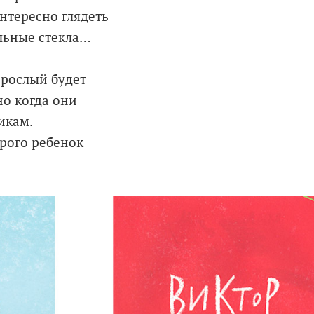
нтересно глядеть
ельные стекла…
зрослый будет
но когда они
икам.
рого ребенок