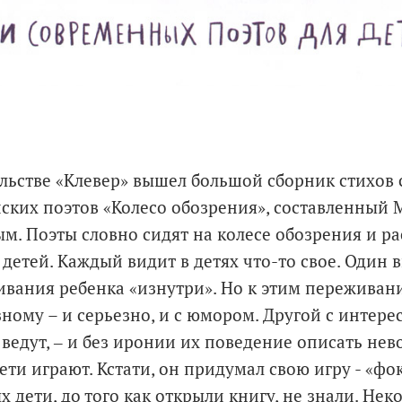
льстве «Клевер» вышел большой сборник стихов
ских поэтов «Колесо обозрения», составленный
м. Поэты словно сидят на колесе обозрения и р
 детей. Каждый видит в детях что-то свое. Один 
вания ребенка «изнутри». Но к этим пережива
ному – и серьезно, и с юмором. Другой с интере
я ведут, ‒ и без иронии их поведение описать не
дети играют. Кстати, он придумал свою игру - «фо
х дети, до того как открыли книгу, не знали. Не