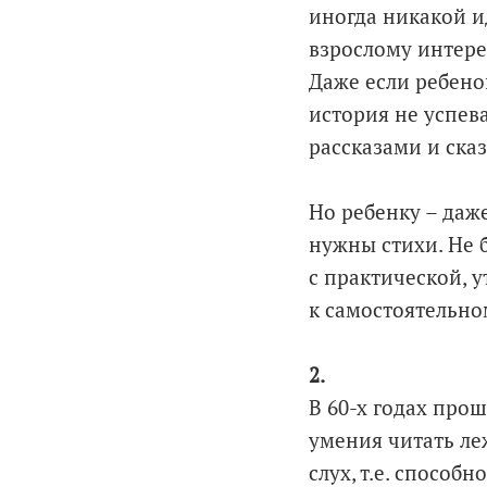
иногда никакой и
взрослому интере
Даже если ребенок
история не успева
рассказами и сказ
Но ребенку – даж
нужны стихи. Не 
с практической, 
к самостоятельно
2.
В 60-х годах про
умения читать ле
слух, т.е. способ