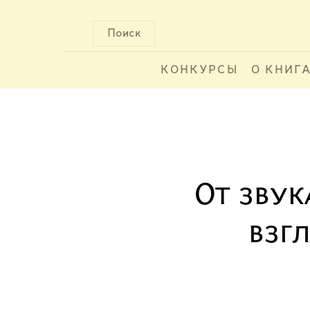
Поиск
КОНКУРСЫ
О КНИГ
От звук
взг