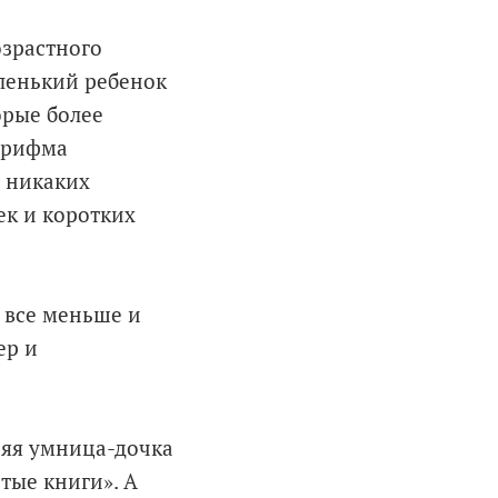
озрастного
аленький ребенок
орые более
и рифма
т никаких
к и коротких
я все меньше и
ер и
няя умница-дочка
тые книги». А