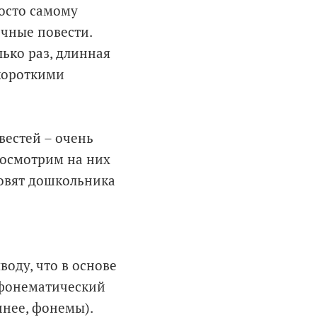
росто самому
очные повести.
лько раз, длинная
 короткими
вестей – очень
посмотрим на них
товят дошкольника
оду, что в основе
 фонематический
очнее, фонемы).