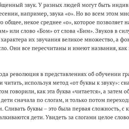
бщенный звук. У разных людей могут быть инди
есении, например, звука «о». Но во всем этом м
о общее, некое среднее «о», которое позволяет н
ам» или слово «Бом» от слова «Бим». Звуков в сил
характера их звучания великое множество, а фо
ло. Они все пересчитаны и имеют названия, как
рода революция в представлениях об обучении гр
и читать, используя метод «от буквы к звуку»: с
том говорили, как эта буква «читается», а затем 
 дети сначала по слогам, и только потом переход
. Сливать буквы – это была первая сложность, с 
алкиваются дети. Увидеть за слогами целое слово