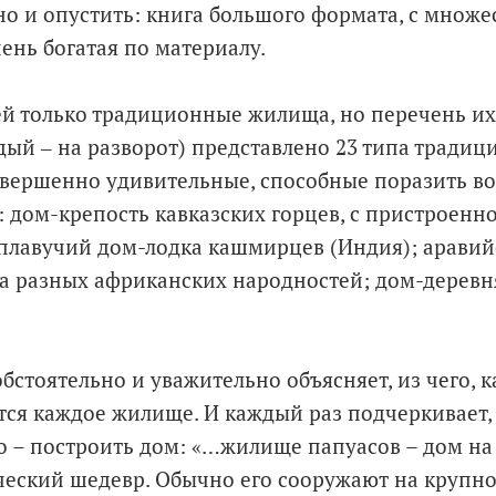
о и опустить: книга большого формата, с множе
ень богатая по материалу.
й только традиционные жилища, но перечень их 
ждый ‒ на разворот) представлено 23 типа тради
овершенно удивительные, способные поразить в
: дом-крепость кавказских горцев, с пристроенн
плавучий дом-лодка кашмирцев (Индия); аравий
а разных африканских народностей; дом-деревн
бстоятельно и уважительно объясняет, из чего, 
тся каждое жилище. И каждый раз подчеркивает, 
о – построить дом: «…жилище папуасов – дом на 
еский шедевр. Обычно его сооружают на крупно