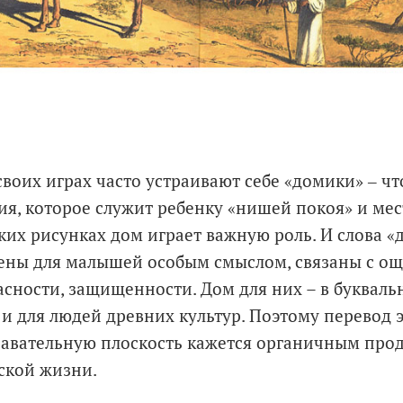
 своих играх часто устраивают себе «домики» ‒ чт
ия, которое служит ребенку «нишей покоя» и ме
ских рисунках дом играет важную роль. И слова «
ены для малышей особым смыслом, связаны с о
асности, защищенности. Дом для них – в буквал
 и для людей древних культур. Поэтому перевод 
авательную плоскость кажется органичным про
тской жизни.