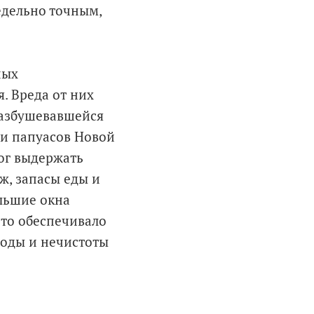
едельно точным,
ных
. Вреда от них
разбушевавшейся
 и папуасов Новой
ог выдержать
аж, запасы еды и
льшие окна
Это обеспечивало
оды и нечистоты