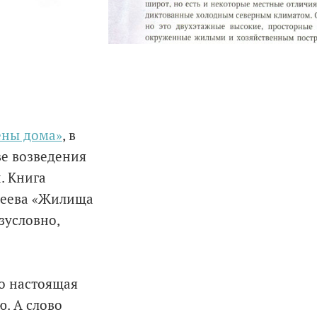
ены дома»
, в
ве возведения
. Книга
реева «Жилища
зусловно,
то настоящая
. А слово