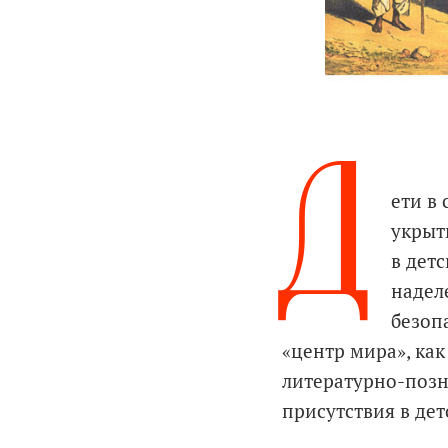
Д
ети в
укрыт
в дет
надел
безоп
«центр мира», как
литературно-позн
присутствия в де