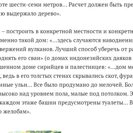
оте шести-семи метров… Расчет должен быть пр
ю выдержало дерево».
о – построить в конкретной местности и конкрет
именно такой дом: «…здесь случаются наводнения
звержений вулканов. Лучший способ уберечь от 
однять его сваи» (о домах индонезийских даяков
ашенном доме сирийцев и палестинцев: «…дом м
 ведь в его толстых стенах скрывались скот, фур
иные ульи… Все было продумано до мелочей. Бо
высоко над уровнем пола, малые под потолком. 
каждом этаже башни предусмотрены туалеты… В
о желобам».