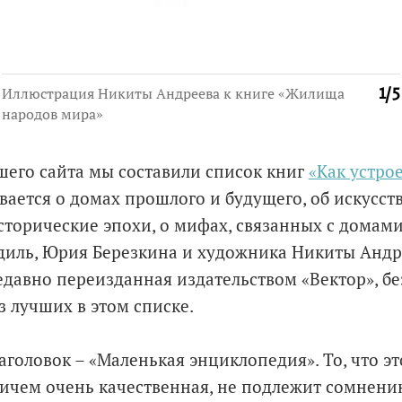
Иллюстрация Никиты Андреева к книге «Жилища
1
/
5
народов мира»
шего сайта мы составили список книг
«Как устро
вается о домах прошлого и будущего, об искусст
сторические эпохи, о мифах, связанных с домами
диль, Юрия Березкина и художника Никиты Анд
едавно переизданная издательством «Вектор», бе
з лучших в этом списке.
аголовок – «Маленькая энциклопедия». То, что э
ичем очень качественная, не подлежит сомнению