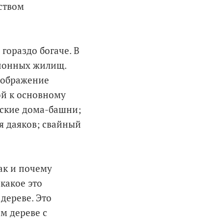
ством
гораздо богаче. В
ционных жилищ.
оображение
ой к основному
ские дома-башни;
я даяков; свайный
как и почему
какое это
дереве. Это
м дереве с