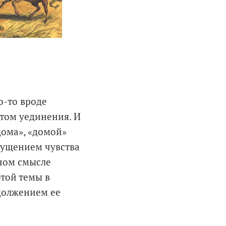
о-то вроде
стом уединения. И
дома», «домой»
щущением чувства
ьном смысле
этой темы в
должением ее