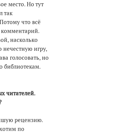
ое место. Но тут
л так
 Потому что всё
й комментарий.
ой, насколько
о нечестную игру,
ва голосовать, но
о библиотекам.
ых читателей.
?
учшую рецензию.
 хотим по