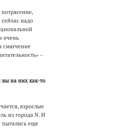
е потрясение,
 сейчас надо
национальной
а очень
а смягчение
питательность» –
 вы на них как-то
учается, взрослые
ль из города N. И
ни пытались еще