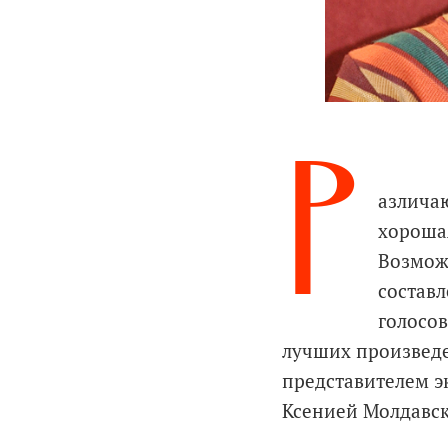
Р
азличаю
хорошая
Возмож
состав
голосов
лучших произведе
представителем э
Ксенией Молдавск