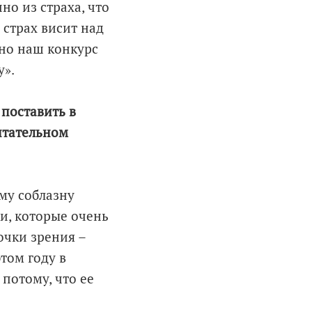
но из страха, что
 страх висит над
но наш конкурс
у».
 поставить в
питательном
ому соблазну
и, которые очень
очки зрения –
этом году в
потому, что ее