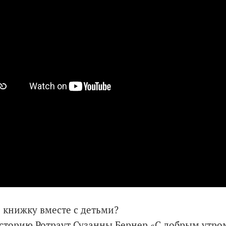
 книжку вместе с детьми?
сторию Ротраут Сузанны Бернер «С добрым утром