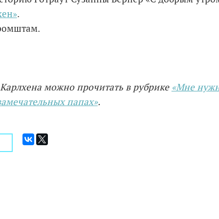
хен»
.
ромштам.
.
 Карлхена можно прочитать в рубрике
«Мне нужн
замечательных папах»
.