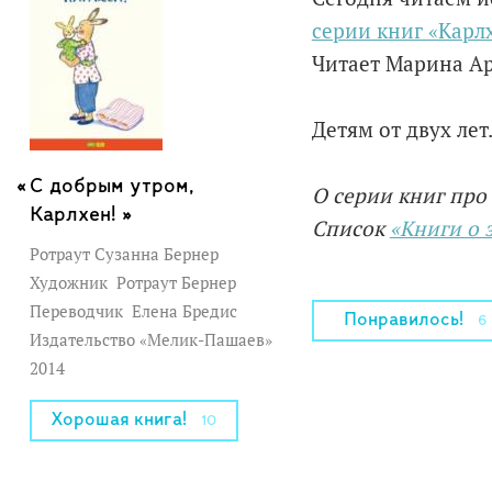
серии книг «Карл
Читает Марина А
Детям от двух лет
С добрым утром,
О серии книг про
Карлхен! »
Список
«Книги о 
Ротраут Сузанна Бернер
Художник
Ротраут Бернер
Переводчик
Елена Бредис
Понравилось!
6
Издательство «Мелик-Пашаев»
2014
Хорошая книга!
10